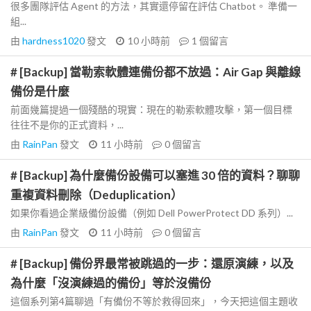
很多團隊評估 Agent 的方法，其實還停留在評估 Chatbot。 準備一
組...
由
hardness1020
發文
10 小時前
1
個留言
# [Backup] 當勒索軟體連備份都不放過：Air Gap 與離線
備份是什麼
前面幾篇提過一個殘酷的現實：現在的勒索軟體攻擊，第一個目標
往往不是你的正式資料，...
由
RainPan
發文
11 小時前
0
個留言
# [Backup] 為什麼備份設備可以塞進 30 倍的資料？聊聊
重複資料刪除（Deduplication）
如果你看過企業級備份設備（例如 Dell PowerProtect DD 系列）...
由
RainPan
發文
11 小時前
0
個留言
# [Backup] 備份界最常被跳過的一步：還原演練，以及
為什麼「沒演練過的備份」等於沒備份
這個系列第4篇聊過「有備份不等於救得回來」，今天把這個主題收