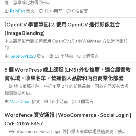
尾：怎麼確定救得回來...
由
RainPan
發文
11 小時前
0
個留言
[OpenCV 學習筆記] 2. 使用 OpenCV 進行影像混合
(Image Blending)
本文將簡單示範如何使用 OpenCV 的 addWeighted 方法進行圖片
的...
由
logohow1020
發文
13 小時前
0
個留言
5 個 WordPress 線上課程 (LMS) 外掛推薦，適合經營教
育私域、收集名單、營運個人品牌和內容商業化部署
📝 這次推薦排除一些近 1 至 2 年的新進品牌，因為它們沒有太多
相關數據可供...
由
Mack Chan
發文
16 小時前
0
個留言
Wordfence 資安通報 | WooCommerce - Social Login |
CVE-2026-8457
WooCommerce Social Login 外掛爆出嚴重驗證繞過漏洞，使...