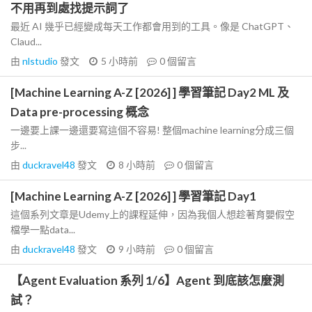
不用再到處找提示詞了
最近 AI 幾乎已經變成每天工作都會用到的工具。像是 ChatGPT、
Claud...
由
nlstudio
發文
5 小時前
0
個留言
[Machine Learning A-Z [2026] ] 學習筆記 Day2 ML 及
Data pre-processing 概念
一邊要上課一邊還要寫這個不容易! 整個machine learning分成三個
步...
由
duckravel48
發文
8 小時前
0
個留言
[Machine Learning A-Z [2026] ] 學習筆記 Day1
這個系列文章是Udemy上的課程延伸，因為我個人想趁著育嬰假空
檔學一點data...
由
duckravel48
發文
9 小時前
0
個留言
【Agent Evaluation 系列 1/6】Agent 到底該怎麼測
試？