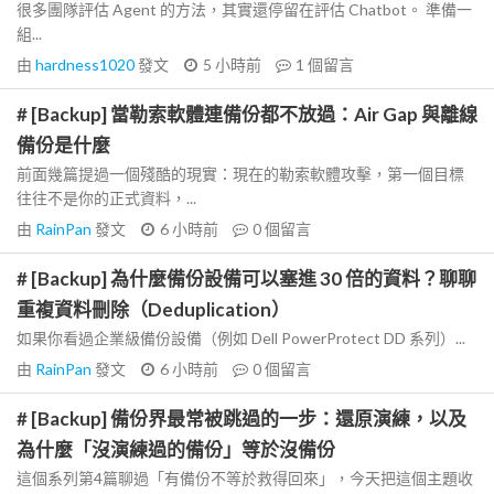
很多團隊評估 Agent 的方法，其實還停留在評估 Chatbot。 準備一
組...
由
hardness1020
發文
5 小時前
1
個留言
# [Backup] 當勒索軟體連備份都不放過：Air Gap 與離線
備份是什麼
前面幾篇提過一個殘酷的現實：現在的勒索軟體攻擊，第一個目標
往往不是你的正式資料，...
由
RainPan
發文
6 小時前
0
個留言
# [Backup] 為什麼備份設備可以塞進 30 倍的資料？聊聊
重複資料刪除（Deduplication）
如果你看過企業級備份設備（例如 Dell PowerProtect DD 系列）...
由
RainPan
發文
6 小時前
0
個留言
# [Backup] 備份界最常被跳過的一步：還原演練，以及
為什麼「沒演練過的備份」等於沒備份
這個系列第4篇聊過「有備份不等於救得回來」，今天把這個主題收