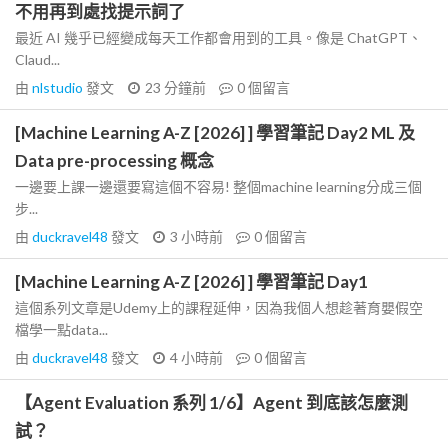
不用再到處找提示詞了
最近 AI 幾乎已經變成每天工作都會用到的工具。像是 ChatGPT、
Claud...
由
nlstudio
發文
23 分鐘前
0
個留言
[Machine Learning A-Z [2026] ] 學習筆記 Day2 ML 及
Data pre-processing 概念
一邊要上課一邊還要寫這個不容易! 整個machine learning分成三個
步...
由
duckravel48
發文
3 小時前
0
個留言
[Machine Learning A-Z [2026] ] 學習筆記 Day1
這個系列文章是Udemy上的課程延伸，因為我個人想趁著育嬰假空
檔學一點data...
由
duckravel48
發文
4 小時前
0
個留言
【Agent Evaluation 系列 1/6】Agent 到底該怎麼測
試？