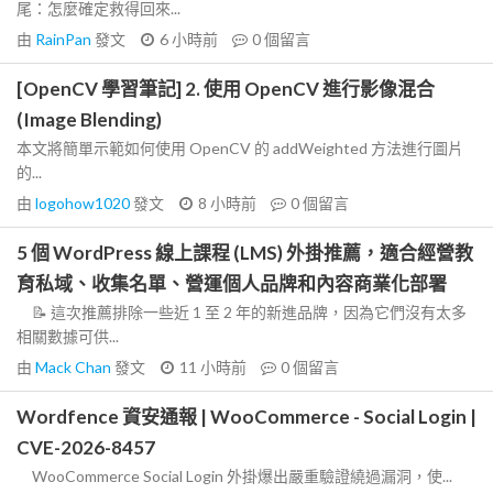
尾：怎麼確定救得回來...
由
RainPan
發文
6 小時前
0
個留言
[OpenCV 學習筆記] 2. 使用 OpenCV 進行影像混合
(Image Blending)
本文將簡單示範如何使用 OpenCV 的 addWeighted 方法進行圖片
的...
由
logohow1020
發文
8 小時前
0
個留言
5 個 WordPress 線上課程 (LMS) 外掛推薦，適合經營教
育私域、收集名單、營運個人品牌和內容商業化部署
📝 這次推薦排除一些近 1 至 2 年的新進品牌，因為它們沒有太多
相關數據可供...
由
Mack Chan
發文
11 小時前
0
個留言
Wordfence 資安通報 | WooCommerce - Social Login |
CVE-2026-8457
WooCommerce Social Login 外掛爆出嚴重驗證繞過漏洞，使...