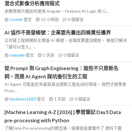
混合式影像分析應用程式
本教學將示範如何使用 Angular、Firebase AI Logic 與 G...
由
Connie
發文
12 小時前
0
個留言
AI 協作不是發帳號：企業要先畫出四條責任邊界
公司替工程師開好企業版 AI 帳號，治理其實還沒開始。 帳號只解決
「誰可以登入」...
由
ryanvale
發文
1 天前
0
個留言
從 Prompt 到 Graph Engineering：這些不只是新名
詞，而是 AI Agent 踩坑後衍生的工程
AI Agent 可能是近年最容易出現新工程名詞的領域。 我們才剛學會
Prom...
由
hardness1020
發文
1 天前
0
個留言
[Machine Learning A-Z [2026] ] 學習筆記 Day3 Data
pre-processing with Python
了解Data Pre-processing的概念後，接著就是要實作了 資料下載