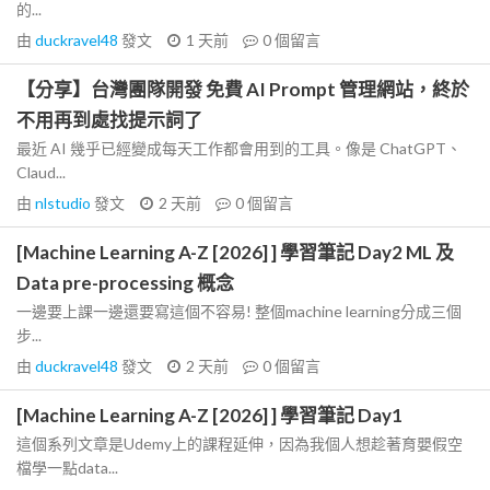
的...
由
duckravel48
發文
1 天前
0
個留言
【分享】台灣團隊開發 免費 AI Prompt 管理網站，終於
不用再到處找提示詞了
最近 AI 幾乎已經變成每天工作都會用到的工具。像是 ChatGPT、
Claud...
由
nlstudio
發文
2 天前
0
個留言
[Machine Learning A-Z [2026] ] 學習筆記 Day2 ML 及
Data pre-processing 概念
一邊要上課一邊還要寫這個不容易! 整個machine learning分成三個
步...
由
duckravel48
發文
2 天前
0
個留言
[Machine Learning A-Z [2026] ] 學習筆記 Day1
這個系列文章是Udemy上的課程延伸，因為我個人想趁著育嬰假空
檔學一點data...