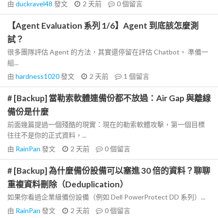
由
duckravel48
發文
2 天前
0
個留言
【Agent Evaluation 系列 1/6】Agent 到底該怎麼測
試？
很多團隊評估 Agent 的方法，其實還停留在評估 Chatbot。 準備一
組...
由
hardness1020
發文
2 天前
1
個留言
# [Backup] 當勒索軟體連備份都不放過：Air Gap 與離線
備份是什麼
前面幾篇提過一個殘酷的現實：現在的勒索軟體攻擊，第一個目標
往往不是你的正式資料，...
由
RainPan
發文
2 天前
0
個留言
# [Backup] 為什麼備份設備可以塞進 30 倍的資料？聊聊
重複資料刪除（Deduplication）
如果你看過企業級備份設備（例如 Dell PowerProtect DD 系列）...
由
RainPan
發文
2 天前
0
個留言