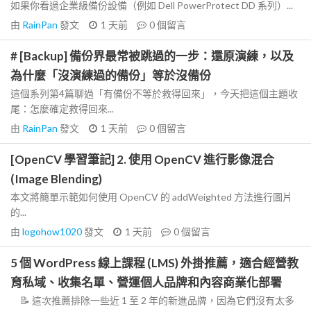
如果你看過企業級備份設備（例如 Dell PowerProtect DD 系列）...
由
RainPan
發文
1 天前
0
個留言
# [Backup] 備份界最常被跳過的一步：還原演練，以及
為什麼「沒演練過的備份」等於沒備份
這個系列第4篇聊過「有備份不等於救得回來」，今天把這個主題收
尾：怎麼確定救得回來...
由
RainPan
發文
1 天前
0
個留言
[OpenCV 學習筆記] 2. 使用 OpenCV 進行影像混合
(Image Blending)
本文將簡單示範如何使用 OpenCV 的 addWeighted 方法進行圖片
的...
由
logohow1020
發文
1 天前
0
個留言
5 個 WordPress 線上課程 (LMS) 外掛推薦，適合經營教
育私域、收集名單、營運個人品牌和內容商業化部署
📝 這次推薦排除一些近 1 至 2 年的新進品牌，因為它們沒有太多