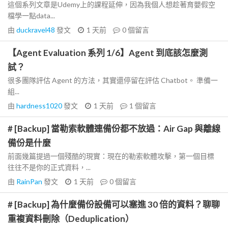
這個系列文章是Udemy上的課程延伸，因為我個人想趁著育嬰假空
檔學一點data...
由
duckravel48
發文
1 天前
0
個留言
【Agent Evaluation 系列 1/6】Agent 到底該怎麼測
試？
很多團隊評估 Agent 的方法，其實還停留在評估 Chatbot。 準備一
組...
由
hardness1020
發文
1 天前
1
個留言
# [Backup] 當勒索軟體連備份都不放過：Air Gap 與離線
備份是什麼
前面幾篇提過一個殘酷的現實：現在的勒索軟體攻擊，第一個目標
往往不是你的正式資料，...
由
RainPan
發文
1 天前
0
個留言
# [Backup] 為什麼備份設備可以塞進 30 倍的資料？聊聊
重複資料刪除（Deduplication）