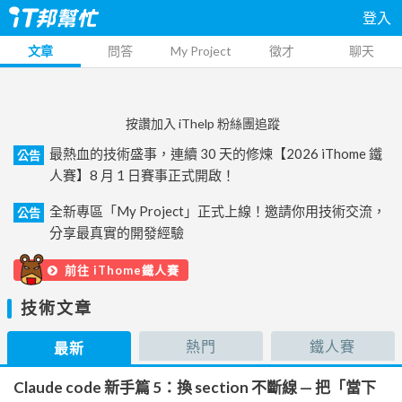
登入
文章
問答
My Project
徵才
聊天
按讚加入 iThelp 粉絲團追蹤
最熱血的技術盛事，連續 30 天的修煉【2026 iThome 鐵
公告
人賽】8 月 1 日賽事正式開啟！
全新專區「My Project」正式上線！邀請你用技術交流，
公告
分享最真實的開發經驗
前往 iThome鐵人賽
技術文章
熱門
鐵人賽
最新
Claude code 新手篇 5：換 section 不斷線 — 把「當下