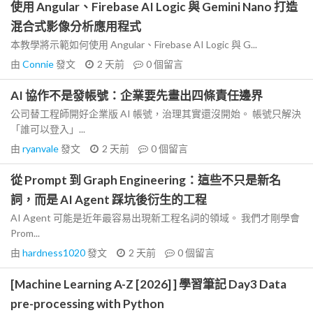
使用 Angular、Firebase AI Logic 與 Gemini Nano 打造
混合式影像分析應用程式
本教學將示範如何使用 Angular、Firebase AI Logic 與 G...
由
Connie
發文
2 天前
0
個留言
AI 協作不是發帳號：企業要先畫出四條責任邊界
公司替工程師開好企業版 AI 帳號，治理其實還沒開始。 帳號只解決
「誰可以登入」...
由
ryanvale
發文
2 天前
0
個留言
從 Prompt 到 Graph Engineering：這些不只是新名
詞，而是 AI Agent 踩坑後衍生的工程
AI Agent 可能是近年最容易出現新工程名詞的領域。 我們才剛學會
Prom...
由
hardness1020
發文
2 天前
0
個留言
[Machine Learning A-Z [2026] ] 學習筆記 Day3 Data
pre-processing with Python