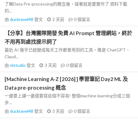
了解Data Pre-processing的概念後，接著就是要實作了 資料下載
的...
由
duckravel48
發文
2 天前
0
個留言
【分享】台灣團隊開發 免費 AI Prompt 管理網站，終於
不用再到處找提示詞了
最近 AI 幾乎已經變成每天工作都會用到的工具。像是 ChatGPT、
Claud...
由
nlstudio
發文
3 天前
0
個留言
[Machine Learning A-Z [2026] ] 學習筆記 Day2 ML 及
Data pre-processing 概念
一邊要上課一邊還要寫這個不容易! 整個machine learning分成三個
步...
由
duckravel48
發文
3 天前
0
個留言