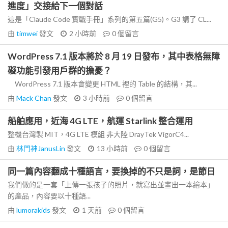
進度」交接給下一個對話
這是「Claude Code 實戰手冊」系列的第五篇(G5)。G3 講了 CL...
由
timwei
發文
2 小時前
0
個留言
WordPress 7.1 版本將於 8 月 19 日發布，其中表格無障
礙功能引發用戶群的擔憂？
WordPress 7.1 版本會變更 HTML 裡的 Table 的結構，其...
由
Mack Chan
發文
3 小時前
0
個留言
船舶應用，近海 4G LTE，航運 Starlink 整合運用
整機台灣製 MIT，4G LTE 模組 非大陸 DrayTek VigorC4...
由
林門神JanusLin
發文
13 小時前
0
個留言
同一篇內容翻成十種語言，要換掉的不只是詞，是節日
我們做的是一套「上傳一張孩子的照片，就寫出並畫出一本繪本」
的產品，內容要以十種語...
由
lumorakids
發文
1 天前
0
個留言