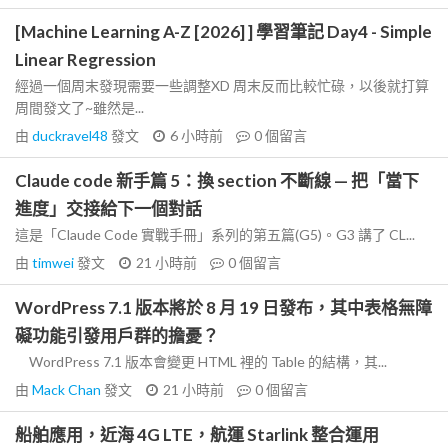
[Machine Learning A-Z [2026] ] 學習筆記 Day4 - Simple
Linear Regression
經過一個周末發現需要一些調整XD 周末反而比較忙碌，以後就打算
周間發文了~雖然是...
由
duckravel48
發文
6 小時前
0
個留言
Claude code 新手篇 5：換 section 不斷線 — 把「當下
進度」交接給下一個對話
這是「Claude Code 實戰手冊」系列的第五篇(G5)。G3 講了 CL...
由
timwei
發文
21 小時前
0
個留言
WordPress 7.1 版本將於 8 月 19 日發布，其中表格無障
礙功能引發用戶群的擔憂？
WordPress 7.1 版本會變更 HTML 裡的 Table 的結構，其...
由
Mack Chan
發文
21 小時前
0
個留言
船舶應用，近海 4G LTE，航運 Starlink 整合運用