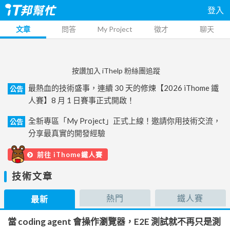
登入
文章
問答
My Project
徵才
聊天
按讚加入 iThelp 粉絲團追蹤
最熱血的技術盛事，連續 30 天的修煉【2026 iThome 鐵
公告
人賽】8 月 1 日賽事正式開啟！
全新專區「My Project」正式上線！邀請你用技術交流，
公告
分享最真實的開發經驗
前往 iThome鐵人賽
技術文章
熱門
鐵人賽
最新
當 coding agent 會操作瀏覽器，E2E 測試就不再只是測