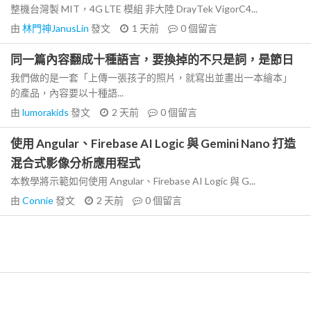
整機台灣製 MIT，4G LTE 模組 非大陸 DrayTek VigorC4...
由
林門神JanusLin
發文
1 天前
0
個留言
同一篇內容翻成十種語言，要換掉的不只是詞，是節日
我們做的是一套「上傳一張孩子的照片，就寫出並畫出一本繪本」
的產品，內容要以十種語...
由
lumorakids
發文
2 天前
0
個留言
使用 Angular、Firebase AI Logic 與 Gemini Nano 打造
混合式影像分析應用程式
本教學將示範如何使用 Angular、Firebase AI Logic 與 G...
由
Connie
發文
2 天前
0
個留言