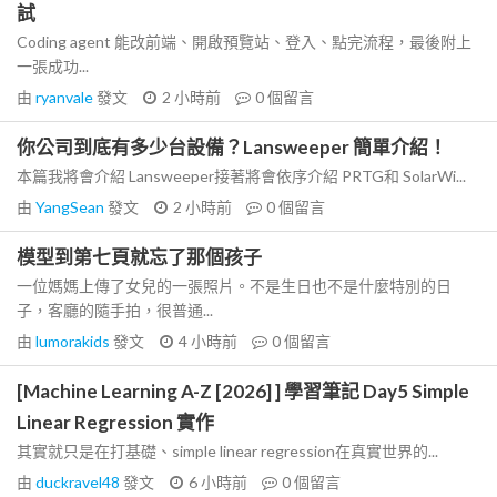
試
Coding agent 能改前端、開啟預覽站、登入、點完流程，最後附上
一張成功...
由
ryanvale
發文
2 小時前
0
個留言
你公司到底有多少台設備？Lansweeper 簡單介紹！
本篇我將會介紹 Lansweeper接著將會依序介紹 PRTG和 SolarWi...
由
YangSean
發文
2 小時前
0
個留言
模型到第七頁就忘了那個孩子
一位媽媽上傳了女兒的一張照片。不是生日也不是什麼特別的日
子，客廳的隨手拍，很普通...
由
lumorakids
發文
4 小時前
0
個留言
[Machine Learning A-Z [2026] ] 學習筆記 Day5 Simple
Linear Regression 實作
其實就只是在打基礎、simple linear regression在真實世界的...
由
duckravel48
發文
6 小時前
0
個留言