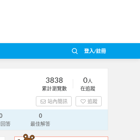
登入/註冊
3838
0
人
累計瀏覽數
在追蹤
站內簡訊
追蹤
0
0
請回答
最佳解答