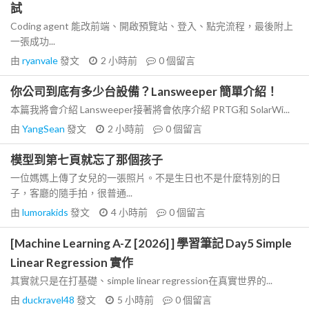
試
Coding agent 能改前端、開啟預覽站、登入、點完流程，最後附上
一張成功...
由
ryanvale
發文
2 小時前
0
個留言
你公司到底有多少台設備？Lansweeper 簡單介紹！
本篇我將會介紹 Lansweeper接著將會依序介紹 PRTG和 SolarWi...
由
YangSean
發文
2 小時前
0
個留言
模型到第七頁就忘了那個孩子
一位媽媽上傳了女兒的一張照片。不是生日也不是什麼特別的日
子，客廳的隨手拍，很普通...
由
lumorakids
發文
4 小時前
0
個留言
[Machine Learning A-Z [2026] ] 學習筆記 Day5 Simple
Linear Regression 實作
其實就只是在打基礎、simple linear regression在真實世界的...
由
duckravel48
發文
5 小時前
0
個留言