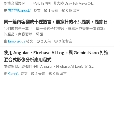
整機台灣製 MIT，4G LTE 模組 非大陸 DrayTek VigorC4...
由
林門神JanusLin
發文
1 天前
0
個留言
同一篇內容翻成十種語言，要換掉的不只是詞，是節日
我們做的是一套「上傳一張孩子的照片，就寫出並畫出一本繪本」
的產品，內容要以十種語...
由
lumorakids
發文
2 天前
0
個留言
使用 Angular、Firebase AI Logic 與 Gemini Nano 打造
混合式影像分析應用程式
本教學將示範如何使用 Angular、Firebase AI Logic 與 G...
由
Connie
發文
2 天前
0
個留言