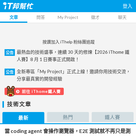
登入
文章
問答
My Project
徵才
聊天
按讚加入 iThelp 粉絲團追蹤
最熱血的技術盛事，連續 30 天的修煉【2026 iThome 鐵
公告
人賽】8 月 1 日賽事正式開啟！
全新專區「My Project」正式上線！邀請你用技術交流，
公告
分享最真實的開發經驗
前往 iThome鐵人賽
技術文章
熱門
鐵人賽
最新
當 coding agent 會操作瀏覽器，E2E 測試就不再只是測