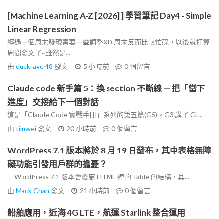
[Machine Learning A-Z [2026] ] 學習筆記 Day4 - Simple
Linear Regression
經過一個周末發現需要一些調整XD 周末反而比較忙碌，以後就打算
周間發文了~雖然是...
由
duckravel48
發文
5 小時前
0
個留言
Claude code 新手篇 5：換 section 不斷線 — 把「當下
進度」交接給下一個對話
這是「Claude Code 實戰手冊」系列的第五篇(G5)。G3 講了 CL...
由
timwei
發文
20 小時前
0
個留言
WordPress 7.1 版本將於 8 月 19 日發布，其中表格無障
礙功能引發用戶群的擔憂？
WordPress 7.1 版本會變更 HTML 裡的 Table 的結構，其...
由
Mack Chan
發文
21 小時前
0
個留言
船舶應用，近海 4G LTE，航運 Starlink 整合運用