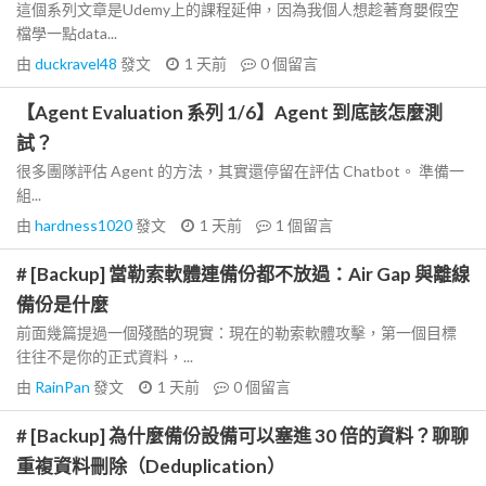
這個系列文章是Udemy上的課程延伸，因為我個人想趁著育嬰假空
檔學一點data...
由
duckravel48
發文
1 天前
0
個留言
【Agent Evaluation 系列 1/6】Agent 到底該怎麼測
試？
很多團隊評估 Agent 的方法，其實還停留在評估 Chatbot。 準備一
組...
由
hardness1020
發文
1 天前
1
個留言
# [Backup] 當勒索軟體連備份都不放過：Air Gap 與離線
備份是什麼
前面幾篇提過一個殘酷的現實：現在的勒索軟體攻擊，第一個目標
往往不是你的正式資料，...
由
RainPan
發文
1 天前
0
個留言
# [Backup] 為什麼備份設備可以塞進 30 倍的資料？聊聊
重複資料刪除（Deduplication）