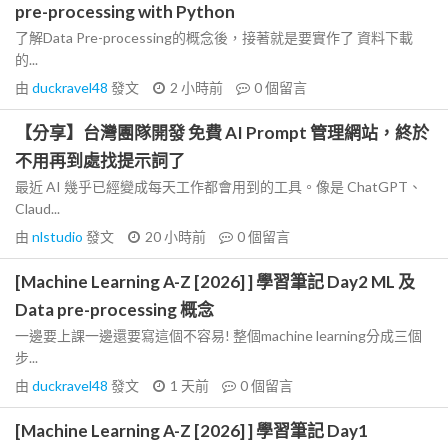
pre-processing with Python
了解Data Pre-processing的概念後，接著就是要實作了 資料下載
的...
由
duckravel48
發文
2 小時前
0
個留言
【分享】台灣團隊開發 免費 AI Prompt 管理網站，終於
不用再到處找提示詞了
最近 AI 幾乎已經變成每天工作都會用到的工具。像是 ChatGPT、
Claud...
由
nlstudio
發文
20 小時前
0
個留言
[Machine Learning A-Z [2026] ] 學習筆記 Day2 ML 及
Data pre-processing 概念
一邊要上課一邊還要寫這個不容易! 整個machine learning分成三個
步...
由
duckravel48
發文
1 天前
0
個留言
[Machine Learning A-Z [2026] ] 學習筆記 Day1