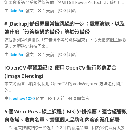
如果你看過企業級備份設備（例如 Dell PowerProtect DD 系列）...
由
RainPan
發文
1 天前
0
個留言
# [Backup] 備份界最常被跳過的一步：還原演練，以及
為什麼「沒演練過的備份」等於沒備份
這個系列第4篇聊過「有備份不等於救得回來」，今天把這個主題收
尾：怎麼確定救得回來...
由
RainPan
發文
1 天前
0
個留言
[OpenCV 學習筆記] 2. 使用 OpenCV 進行影像混合
(Image Blending)
本文將簡單示範如何使用 OpenCV 的 addWeighted 方法進行圖片
的...
由
logohow1020
發文
1 天前
0
個留言
5 個 WordPress 線上課程 (LMS) 外掛推薦，適合經營教
育私域、收集名單、營運個人品牌和內容商業化部署
📝 這次推薦排除一些近 1 至 2 年的新進品牌，因為它們沒有太多