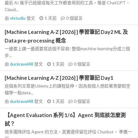
最近 AI 幾乎已經變成每天工作都會用到的工具。像是 ChatGPT、
Claud...
由
nlstudio
發文
1 天前
0
個留言
[Machine Learning A-Z [2026] ] 學習筆記 Day2 ML 及
Data pre-processing 概念
一邊要上課一邊還要寫這個不容易! 整個machine learning分成三個
步...
由
duckravel48
發文
1 天前
0
個留言
[Machine Learning A-Z [2026] ] 學習筆記 Day1
這個系列文章是Udemy上的課程延伸，因為我個人想趁著育嬰假空
檔學一點data...
由
duckravel48
發文
1 天前
0
個留言
【Agent Evaluation 系列 1/6】Agent 到底該怎麼測
試？
很多團隊評估 Agent 的方法，其實還停留在評估 Chatbot。 準備一