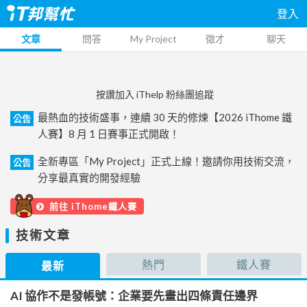
登入
文章
問答
My Project
徵才
聊天
按讚加入 iThelp 粉絲團追蹤
最熱血的技術盛事，連續 30 天的修煉【2026 iThome 鐵
公告
人賽】8 月 1 日賽事正式開啟！
全新專區「My Project」正式上線！邀請你用技術交流，
公告
分享最真實的開發經驗
前往 iThome鐵人賽
技術文章
熱門
鐵人賽
最新
AI 協作不是發帳號：企業要先畫出四條責任邊界