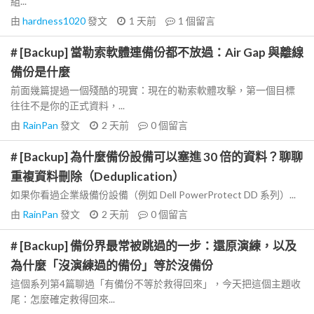
組...
由
hardness1020
發文
1 天前
1
個留言
# [Backup] 當勒索軟體連備份都不放過：Air Gap 與離線
備份是什麼
前面幾篇提過一個殘酷的現實：現在的勒索軟體攻擊，第一個目標
往往不是你的正式資料，...
由
RainPan
發文
2 天前
0
個留言
# [Backup] 為什麼備份設備可以塞進 30 倍的資料？聊聊
重複資料刪除（Deduplication）
如果你看過企業級備份設備（例如 Dell PowerProtect DD 系列）...
由
RainPan
發文
2 天前
0
個留言
# [Backup] 備份界最常被跳過的一步：還原演練，以及
為什麼「沒演練過的備份」等於沒備份
這個系列第4篇聊過「有備份不等於救得回來」，今天把這個主題收
尾：怎麼確定救得回來...