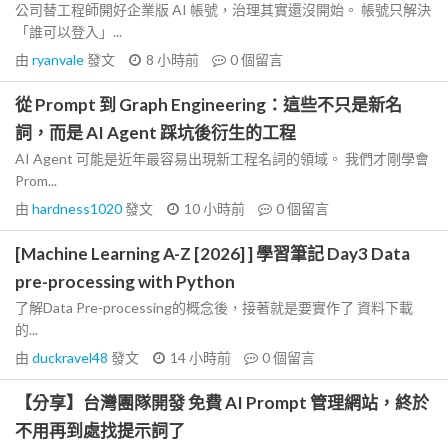
公司替工程師開好企業版 AI 帳號，治理其實還沒開始。 帳號只解決
「誰可以登入」...
由
ryanvale
發文
8 小時前
0
個留言
從 Prompt 到 Graph Engineering：這些不只是新名
詞，而是 AI Agent 踩坑後衍生的工程
AI Agent 可能是近年最容易出現新工程名詞的領域。 我們才剛學會
Prom...
由
hardness1020
發文
10 小時前
0
個留言
[Machine Learning A-Z [2026] ] 學習筆記 Day3 Data
pre-processing with Python
了解Data Pre-processing的概念後，接著就是要實作了 資料下載
的...
由
duckravel48
發文
14 小時前
0
個留言
【分享】台灣團隊開發 免費 AI Prompt 管理網站，終於
不用再到處找提示詞了