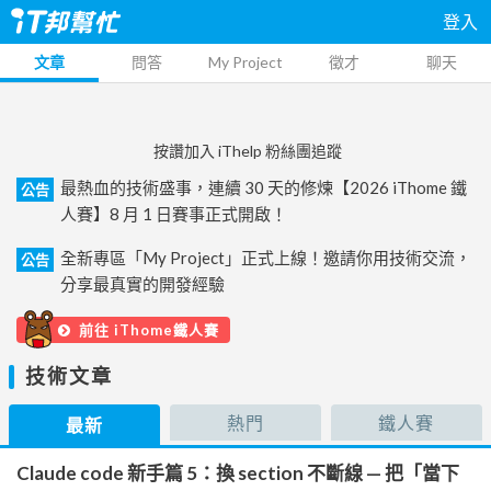
登入
文章
問答
My Project
徵才
聊天
按讚加入 iThelp 粉絲團追蹤
最熱血的技術盛事，連續 30 天的修煉【2026 iThome 鐵
公告
人賽】8 月 1 日賽事正式開啟！
全新專區「My Project」正式上線！邀請你用技術交流，
公告
分享最真實的開發經驗
前往 iThome鐵人賽
技術文章
熱門
鐵人賽
最新
Claude code 新手篇 5：換 section 不斷線 — 把「當下