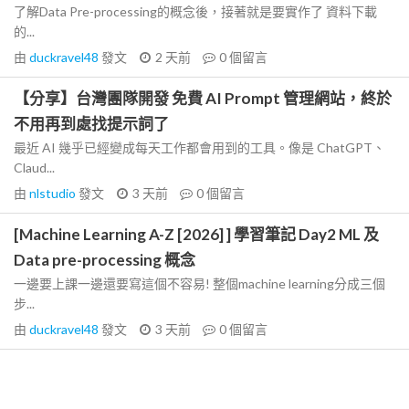
了解Data Pre-processing的概念後，接著就是要實作了 資料下載
的...
由
duckravel48
發文
2 天前
0
個留言
【分享】台灣團隊開發 免費 AI Prompt 管理網站，終於
不用再到處找提示詞了
最近 AI 幾乎已經變成每天工作都會用到的工具。像是 ChatGPT、
Claud...
由
nlstudio
發文
3 天前
0
個留言
[Machine Learning A-Z [2026] ] 學習筆記 Day2 ML 及
Data pre-processing 概念
一邊要上課一邊還要寫這個不容易! 整個machine learning分成三個
步...
由
duckravel48
發文
3 天前
0
個留言