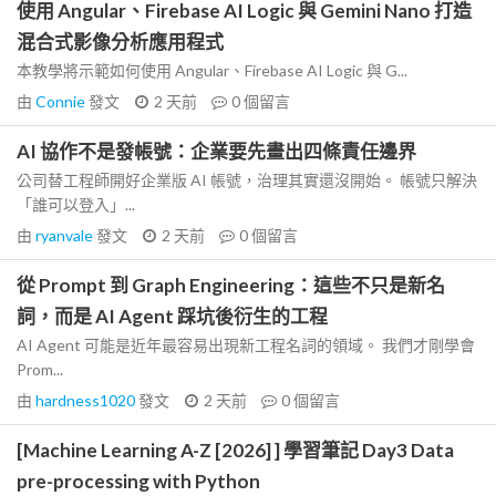
使用 Angular、Firebase AI Logic 與 Gemini Nano 打造
混合式影像分析應用程式
本教學將示範如何使用 Angular、Firebase AI Logic 與 G...
由
Connie
發文
2 天前
0
個留言
AI 協作不是發帳號：企業要先畫出四條責任邊界
公司替工程師開好企業版 AI 帳號，治理其實還沒開始。 帳號只解決
「誰可以登入」...
由
ryanvale
發文
2 天前
0
個留言
從 Prompt 到 Graph Engineering：這些不只是新名
詞，而是 AI Agent 踩坑後衍生的工程
AI Agent 可能是近年最容易出現新工程名詞的領域。 我們才剛學會
Prom...
由
hardness1020
發文
2 天前
0
個留言
[Machine Learning A-Z [2026] ] 學習筆記 Day3 Data
pre-processing with Python