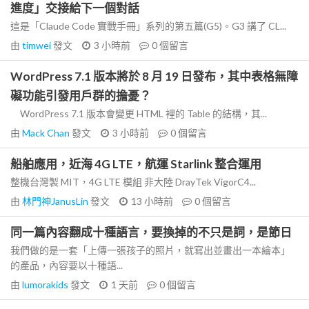
進度」交接給下一個對話
這是「Claude Code 實戰手冊」系列的第五篇(G5)。G3 講了 CL...
由
timwei
發文
3 小時前
0
個留言
WordPress 7.1 版本將於 8 月 19 日發布，其中表格無障
礙功能引發用戶群的擔憂？
WordPress 7.1 版本會變更 HTML 裡的 Table 的結構，其...
由
Mack Chan
發文
3 小時前
0
個留言
船舶應用，近海 4G LTE，航運 Starlink 整合運用
整機台灣製 MIT，4G LTE 模組 非大陸 DrayTek VigorC4...
由
林門神JanusLin
發文
13 小時前
0
個留言
同一篇內容翻成十種語言，要換掉的不只是詞，是節日
我們做的是一套「上傳一張孩子的照片，就寫出並畫出一本繪本」
的產品，內容要以十種語...
由
lumorakids
發文
1 天前
0
個留言