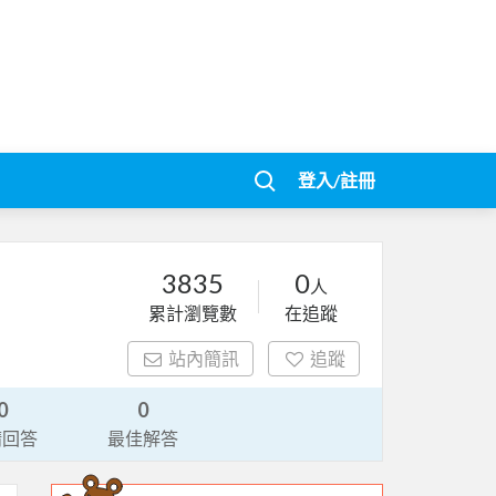
登入/註冊
3835
0
人
累計瀏覽數
在追蹤
站內簡訊
追蹤
0
0
請回答
最佳解答