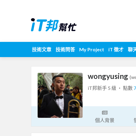
技術文章
技術問答
My Project
iT 徵才
聊
wongyusing
(w
iT邦新手 5 級 ‧ 點數
個人背景