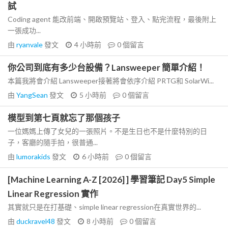
試
Coding agent 能改前端、開啟預覽站、登入、點完流程，最後附上
一張成功...
由
ryanvale
發文
4 小時前
0
個留言
你公司到底有多少台設備？Lansweeper 簡單介紹！
本篇我將會介紹 Lansweeper接著將會依序介紹 PRTG和 SolarWi...
由
YangSean
發文
5 小時前
0
個留言
模型到第七頁就忘了那個孩子
一位媽媽上傳了女兒的一張照片。不是生日也不是什麼特別的日
子，客廳的隨手拍，很普通...
由
lumorakids
發文
6 小時前
0
個留言
[Machine Learning A-Z [2026] ] 學習筆記 Day5 Simple
Linear Regression 實作
其實就只是在打基礎、simple linear regression在真實世界的...
由
duckravel48
發文
8 小時前
0
個留言