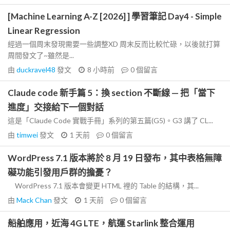
[Machine Learning A-Z [2026] ] 學習筆記 Day4 - Simple
Linear Regression
經過一個周末發現需要一些調整XD 周末反而比較忙碌，以後就打算
周間發文了~雖然是...
由
duckravel48
發文
8 小時前
0
個留言
Claude code 新手篇 5：換 section 不斷線 — 把「當下
進度」交接給下一個對話
這是「Claude Code 實戰手冊」系列的第五篇(G5)。G3 講了 CL...
由
timwei
發文
1 天前
0
個留言
WordPress 7.1 版本將於 8 月 19 日發布，其中表格無障
礙功能引發用戶群的擔憂？
WordPress 7.1 版本會變更 HTML 裡的 Table 的結構，其...
由
Mack Chan
發文
1 天前
0
個留言
船舶應用，近海 4G LTE，航運 Starlink 整合運用