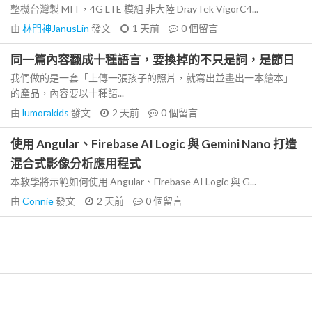
整機台灣製 MIT，4G LTE 模組 非大陸 DrayTek VigorC4...
由
林門神JanusLin
發文
1 天前
0
個留言
同一篇內容翻成十種語言，要換掉的不只是詞，是節日
我們做的是一套「上傳一張孩子的照片，就寫出並畫出一本繪本」
的產品，內容要以十種語...
由
lumorakids
發文
2 天前
0
個留言
使用 Angular、Firebase AI Logic 與 Gemini Nano 打造
混合式影像分析應用程式
本教學將示範如何使用 Angular、Firebase AI Logic 與 G...
由
Connie
發文
2 天前
0
個留言