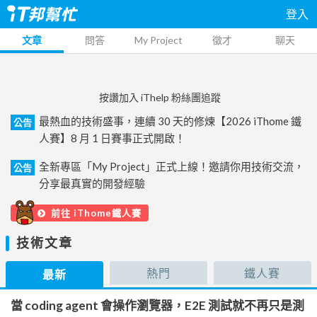
登入
文章
問答
My Project
徵才
聊天
按讚加入 iThelp 粉絲團追蹤
最熱血的技術盛事，連續 30 天的修煉【2026 iThome 鐵
公告
人賽】8 月 1 日賽事正式開啟！
全新專區「My Project」正式上線！邀請你用技術交流，
公告
分享最真實的開發經驗
前往 iThome鐵人賽
技術文章
熱門
鐵人賽
最新
當 coding agent 會操作瀏覽器，E2E 測試就不再只是測