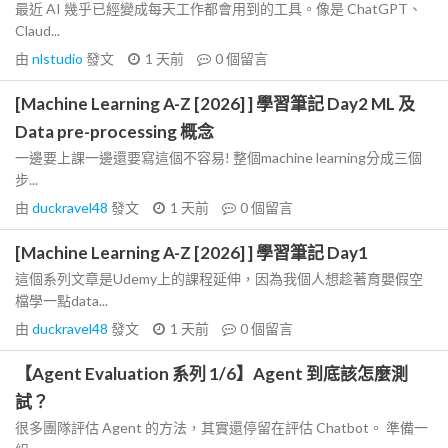
最近 AI 幾乎已經變成每天工作都會用到的工具。像是 ChatGPT、
Claud...
由
nlstudio
發文
1 天前
0
個留言
[Machine Learning A-Z [2026] ] 學習筆記 Day2 ML 及
Data pre-processing 概念
一邊要上課一邊還要寫這個不容易! 整個machine learning分成三個
步...
由
duckravel48
發文
1 天前
0
個留言
[Machine Learning A-Z [2026] ] 學習筆記 Day1
這個系列文章是Udemy上的課程延伸，因為我個人想趁著育嬰假空
檔學一點data...
由
duckravel48
發文
1 天前
0
個留言
【Agent Evaluation 系列 1/6】Agent 到底該怎麼測
試？
很多團隊評估 Agent 的方法，其實還停留在評估 Chatbot。 準備一