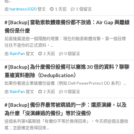
組...
由
hardness1020
發文
1 天前
1
個留言
# [Backup] 當勒索軟體連備份都不放過：Air Gap 與離線
備份是什麼
前面幾篇提過一個殘酷的現實：現在的勒索軟體攻擊，第一個目標
往往不是你的正式資料，...
由
RainPan
發文
2 天前
0
個留言
# [Backup] 為什麼備份設備可以塞進 30 倍的資料？聊聊
重複資料刪除（Deduplication）
如果你看過企業級備份設備（例如 Dell PowerProtect DD 系列）...
由
RainPan
發文
2 天前
0
個留言
# [Backup] 備份界最常被跳過的一步：還原演練，以及
為什麼「沒演練過的備份」等於沒備份
這個系列第4篇聊過「有備份不等於救得回來」，今天把這個主題收
尾：怎麼確定救得回來...