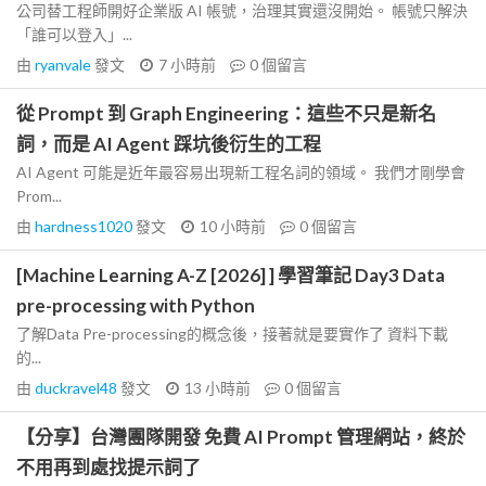
公司替工程師開好企業版 AI 帳號，治理其實還沒開始。 帳號只解決
「誰可以登入」...
由
ryanvale
發文
7 小時前
0
個留言
從 Prompt 到 Graph Engineering：這些不只是新名
詞，而是 AI Agent 踩坑後衍生的工程
AI Agent 可能是近年最容易出現新工程名詞的領域。 我們才剛學會
Prom...
由
hardness1020
發文
10 小時前
0
個留言
[Machine Learning A-Z [2026] ] 學習筆記 Day3 Data
pre-processing with Python
了解Data Pre-processing的概念後，接著就是要實作了 資料下載
的...
由
duckravel48
發文
13 小時前
0
個留言
【分享】台灣團隊開發 免費 AI Prompt 管理網站，終於
不用再到處找提示詞了