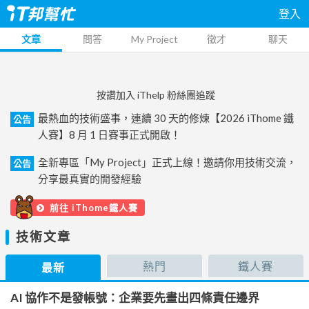
登入
文章
問答
My Project
徵才
聊天
按讚加入 iThelp 粉絲團追蹤
最熱血的技術盛事，連續 30 天的修煉【2026 iThome 鐵
公告
人賽】8 月 1 日賽事正式開啟！
全新專區「My Project」正式上線！邀請你用技術交流，
公告
分享最真實的開發經驗
前往 iThome鐵人賽
技術文章
熱門
鐵人賽
最新
AI 協作不是發帳號：企業要先畫出四條責任邊界