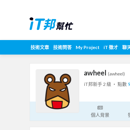
技術文章
技術問答
My Project
iT 徵才
聊
awheel
(awheel)
iT邦新手 2 級 ‧ 點數
個人背景