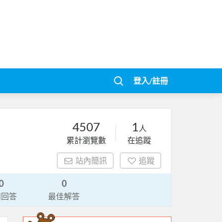
登入/註冊
4507
1
人
累計瀏覽數
在追蹤
站內簡訊
追蹤
0
0
請回答
最佳解答