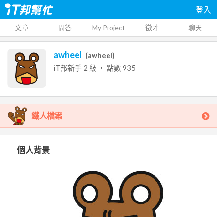
登入
文章
問答
My Project
徵才
聊天
awheel
(
awheel
)
iT邦新手
2
級 ‧ 點數
935
鐵人檔案
個人背景