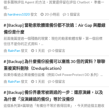
很多團隊評估 Agent 的方法，其實還停留在評估 Chatbot。 準備一
組...
由
hardness1020
發文
20 小時前
1
個留言
# [Backup] 當勒索軟體連備份都不放過：Air Gap 與離線
備份是什麼
前面幾篇提過一個殘酷的現實：現在的勒索軟體攻擊，第一個目標
往往不是你的正式資料，...
由
RainPan
發文
1 天前
0
個留言
# [Backup] 為什麼備份設備可以塞進 30 倍的資料？聊聊
重複資料刪除（Deduplication）
如果你看過企業級備份設備（例如 Dell PowerProtect DD 系列）...
由
RainPan
發文
1 天前
0
個留言
# [Backup] 備份界最常被跳過的一步：還原演練，以及
為什麼「沒演練過的備份」等於沒備份
這個系列第4篇聊過「有備份不等於救得回來」，今天把這個主題收