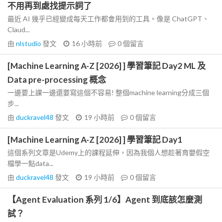
不用再到處找提示詞了
最近 AI 幾乎已經變成每天工作都會用到的工具。像是 ChatGPT、
Claud...
由
nlstudio
發文
16 小時前
0
個留言
[Machine Learning A-Z [2026] ] 學習筆記 Day2 ML 及
Data pre-processing 概念
一邊要上課一邊還要寫這個不容易! 整個machine learning分成三個
步...
由
duckravel48
發文
19 小時前
0
個留言
[Machine Learning A-Z [2026] ] 學習筆記 Day1
這個系列文章是Udemy上的課程延伸，因為我個人想趁著育嬰假空
檔學一點data...
由
duckravel48
發文
19 小時前
0
個留言
【Agent Evaluation 系列 1/6】Agent 到底該怎麼測
試？