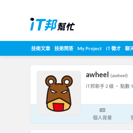
技術文章
技術問答
My Project
iT 徵才
聊
awheel
(awheel)
iT邦新手 2 級 ‧ 點數
個人背景