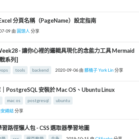
 Excel 分頁名稱（PageName）設定指南
07-09
由
圓頭人
分享
Week28 - 讓你心裡的邏輯具現化的念能力工具 Mermaid
之戰系列]
vops
tools
backend
2020-09-06
由
髒桶子 York Lin
分享
PostgreSQL 安裝於 Mac OS、Ubuntu Linux
mac os
postgresql
ubuntu
迪安繩結
分享
學習路徑懶人包 - CSS 選取器學習地圖
教學
css
網頁教學
金魚
2019-10-15
由
CSScoke
分享