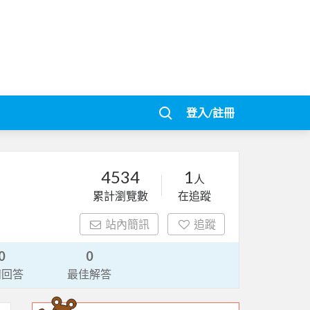
登入/註冊
4534
1
人
累計瀏覽數
在追蹤
站內簡訊
追蹤
0
0
請回答
最佳解答