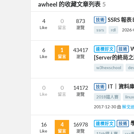
awheel 的收藏文章列表
5
SSRS 報表
技術
4
0
873
Like
留言
瀏覽
ssrs
rdl
2026-
達標好文
技術
6
1
43417
Like
留言
瀏覽
[Server的終局
w3hexschool
de
IT｜資料庫｜
技術
0
0
14172
Like
留言
瀏覽
2018鐵人賽
linux
2017-12-30
由
解戈
達標好文
技術
16
4
16978
Like
留言
瀏覽
11th鐵人賽
css