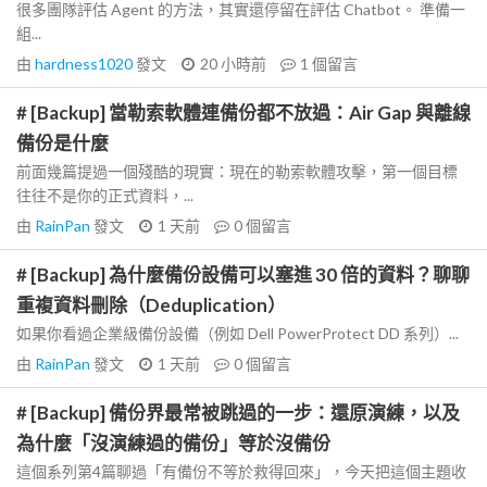
很多團隊評估 Agent 的方法，其實還停留在評估 Chatbot。 準備一
組...
由
hardness1020
發文
20 小時前
1
個留言
# [Backup] 當勒索軟體連備份都不放過：Air Gap 與離線
備份是什麼
前面幾篇提過一個殘酷的現實：現在的勒索軟體攻擊，第一個目標
往往不是你的正式資料，...
由
RainPan
發文
1 天前
0
個留言
# [Backup] 為什麼備份設備可以塞進 30 倍的資料？聊聊
重複資料刪除（Deduplication）
如果你看過企業級備份設備（例如 Dell PowerProtect DD 系列）...
由
RainPan
發文
1 天前
0
個留言
# [Backup] 備份界最常被跳過的一步：還原演練，以及
為什麼「沒演練過的備份」等於沒備份
這個系列第4篇聊過「有備份不等於救得回來」，今天把這個主題收