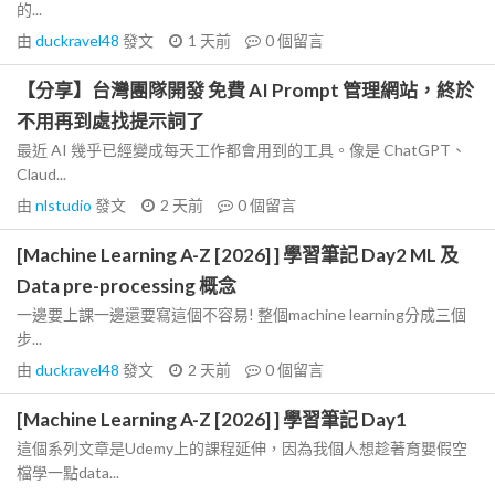
的...
由
duckravel48
發文
1 天前
0
個留言
【分享】台灣團隊開發 免費 AI Prompt 管理網站，終於
不用再到處找提示詞了
最近 AI 幾乎已經變成每天工作都會用到的工具。像是 ChatGPT、
Claud...
由
nlstudio
發文
2 天前
0
個留言
[Machine Learning A-Z [2026] ] 學習筆記 Day2 ML 及
Data pre-processing 概念
一邊要上課一邊還要寫這個不容易! 整個machine learning分成三個
步...
由
duckravel48
發文
2 天前
0
個留言
[Machine Learning A-Z [2026] ] 學習筆記 Day1
這個系列文章是Udemy上的課程延伸，因為我個人想趁著育嬰假空
檔學一點data...