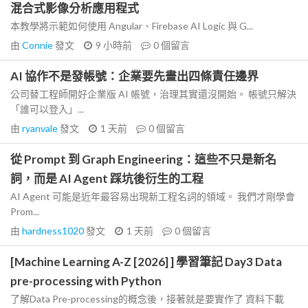
混合式影像分析應用程式
本教學將示範如何使用 Angular、Firebase AI Logic 與 G...
由
Connie
發文
9 小時前
0
個留言
AI 協作不是發帳號：企業要先畫出四條責任邊界
公司替工程師開好企業版 AI 帳號，治理其實還沒開始。 帳號只解決
「誰可以登入」...
由
ryanvale
發文
1 天前
0
個留言
從 Prompt 到 Graph Engineering：這些不只是新名
詞，而是 AI Agent 踩坑後衍生的工程
AI Agent 可能是近年最容易出現新工程名詞的領域。 我們才剛學會
Prom...
由
hardness1020
發文
1 天前
0
個留言
[Machine Learning A-Z [2026] ] 學習筆記 Day3 Data
pre-processing with Python
了解Data Pre-processing的概念後，接著就是要實作了 資料下載