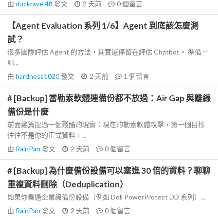
由
duckravel48
發文
2 天前
0
個留言
【Agent Evaluation 系列 1/6】Agent 到底該怎麼測
試？
很多團隊評估 Agent 的方法，其實還停留在評估 Chatbot。 準備一
組...
由
hardness1020
發文
2 天前
1
個留言
# [Backup] 當勒索軟體連備份都不放過：Air Gap 與離線
備份是什麼
前面幾篇提過一個殘酷的現實：現在的勒索軟體攻擊，第一個目標
往往不是你的正式資料，...
由
RainPan
發文
2 天前
0
個留言
# [Backup] 為什麼備份設備可以塞進 30 倍的資料？聊聊
重複資料刪除（Deduplication）
如果你看過企業級備份設備（例如 Dell PowerProtect DD 系列）...
由
RainPan
發文
2 天前
0
個留言