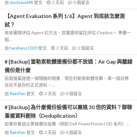
由
duckravel48
發文
2 天前
0
個留言
【Agent Evaluation 系列 1/6】Agent 到底該怎麼測
試？
很多團隊評估 Agent 的方法，其實還停留在評估 Chatbot。 準備一
組...
由
hardness1020
發文
2 天前
1
個留言
# [Backup] 當勒索軟體連備份都不放過：Air Gap 與離線
備份是什麼
前面幾篇提過一個殘酷的現實：現在的勒索軟體攻擊，第一個目標
往往不是你的正式資料，...
由
RainPan
發文
2 天前
0
個留言
# [Backup] 為什麼備份設備可以塞進 30 倍的資料？聊聊
重複資料刪除（Deduplication）
如果你看過企業級備份設備（例如 Dell PowerProtect DD 系列）...
由
RainPan
發文
2 天前
0
個留言