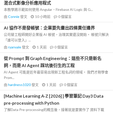
混合式影像分析應用程式
本教學將示範如何使用 Angular、Firebase AI Logic 與 G...
由
Connie
發文
10 小時前
0
個留言
AI 協作不是發帳號：企業要先畫出四條責任邊界
公司替工程師開好企業版 AI 帳號，治理其實還沒開始。 帳號只解決
「誰可以登入」...
由
ryanvale
發文
1 天前
0
個留言
從 Prompt 到 Graph Engineering：這些不只是新名
詞，而是 AI Agent 踩坑後衍生的工程
AI Agent 可能是近年最容易出現新工程名詞的領域。 我們才剛學會
Prom...
由
hardness1020
發文
1 天前
0
個留言
[Machine Learning A-Z [2026] ] 學習筆記 Day3 Data
pre-processing with Python
了解Data Pre-processing的概念後，接著就是要實作了 資料下載