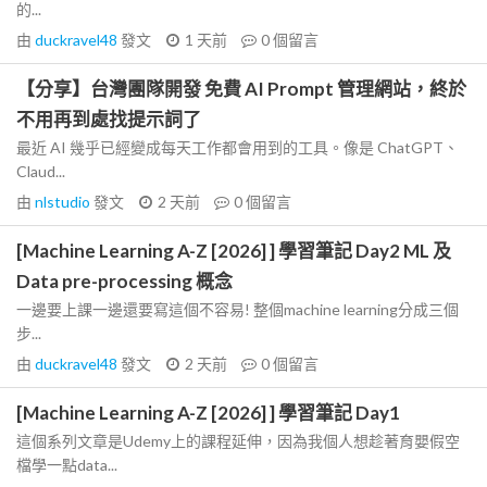
的...
由
duckravel48
發文
1 天前
0
個留言
【分享】台灣團隊開發 免費 AI Prompt 管理網站，終於
不用再到處找提示詞了
最近 AI 幾乎已經變成每天工作都會用到的工具。像是 ChatGPT、
Claud...
由
nlstudio
發文
2 天前
0
個留言
[Machine Learning A-Z [2026] ] 學習筆記 Day2 ML 及
Data pre-processing 概念
一邊要上課一邊還要寫這個不容易! 整個machine learning分成三個
步...
由
duckravel48
發文
2 天前
0
個留言
[Machine Learning A-Z [2026] ] 學習筆記 Day1
這個系列文章是Udemy上的課程延伸，因為我個人想趁著育嬰假空
檔學一點data...