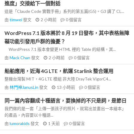
進度」交接給下一個對話
這是「Claude Code 實戰手冊」系列的第五篇(G5)。G3 講了 CL...
由
timwei
發文
2 小時前
0
個留言
WordPress 7.1 版本將於 8 月 19 日發布，其中表格無障
礙功能引發用戶群的擔憂？
WordPress 7.1 版本會變更 HTML 裡的 Table 的結構，其...
由
Mack Chan
發文
2 小時前
0
個留言
船舶應用，近海 4G LTE，航運 Starlink 整合運用
整機台灣製 MIT，4G LTE 模組 非大陸 DrayTek VigorC4...
由
林門神JanusLin
發文
13 小時前
0
個留言
同一篇內容翻成十種語言，要換掉的不只是詞，是節日
我們做的是一套「上傳一張孩子的照片，就寫出並畫出一本繪本」
的產品，內容要以十種語...
由
lumorakids
發文
1 天前
0
個留言