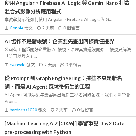
使用 Angular、Firebase AI Logic 與 Gemini Nano 打造
混合式影像分析應用程式
本教學將示範如何使用 Angular、Firebase AI Logic 與 G...
由
Connie
發文
2 天前
0
個留言
AI 協作不是發帳號：企業要先畫出四條責任邊界
公司替工程師開好企業版 AI 帳號，治理其實還沒開始。 帳號只解決
「誰可以登入」...
由
ryanvale
發文
2 天前
0
個留言
從 Prompt 到 Graph Engineering：這些不只是新名
詞，而是 AI Agent 踩坑後衍生的工程
AI Agent 可能是近年最容易出現新工程名詞的領域。 我們才剛學會
Prom...
由
hardness1020
發文
2 天前
0
個留言
[Machine Learning A-Z [2026] ] 學習筆記 Day3 Data
pre-processing with Python