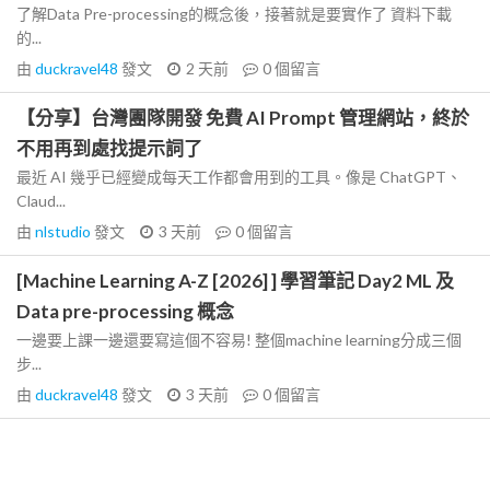
了解Data Pre-processing的概念後，接著就是要實作了 資料下載
的...
由
duckravel48
發文
2 天前
0
個留言
【分享】台灣團隊開發 免費 AI Prompt 管理網站，終於
不用再到處找提示詞了
最近 AI 幾乎已經變成每天工作都會用到的工具。像是 ChatGPT、
Claud...
由
nlstudio
發文
3 天前
0
個留言
[Machine Learning A-Z [2026] ] 學習筆記 Day2 ML 及
Data pre-processing 概念
一邊要上課一邊還要寫這個不容易! 整個machine learning分成三個
步...
由
duckravel48
發文
3 天前
0
個留言