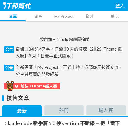
登入
文章
問答
My Project
徵才
聊天
按讚加入 iThelp 粉絲團追蹤
最熱血的技術盛事，連續 30 天的修煉【2026 iThome 鐵
公告
人賽】8 月 1 日賽事正式開啟！
全新專區「My Project」正式上線！邀請你用技術交流，
公告
分享最真實的開發經驗
前往 iThome鐵人賽
技術文章
熱門
鐵人賽
最新
Claude code 新手篇 5：換 section 不斷線 — 把「當下