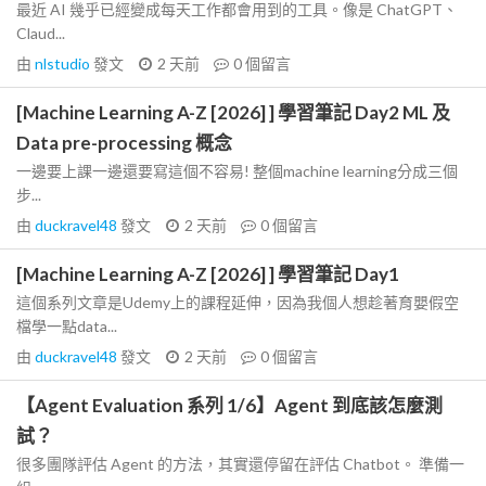
最近 AI 幾乎已經變成每天工作都會用到的工具。像是 ChatGPT、
Claud...
由
nlstudio
發文
2 天前
0
個留言
[Machine Learning A-Z [2026] ] 學習筆記 Day2 ML 及
Data pre-processing 概念
一邊要上課一邊還要寫這個不容易! 整個machine learning分成三個
步...
由
duckravel48
發文
2 天前
0
個留言
[Machine Learning A-Z [2026] ] 學習筆記 Day1
這個系列文章是Udemy上的課程延伸，因為我個人想趁著育嬰假空
檔學一點data...
由
duckravel48
發文
2 天前
0
個留言
【Agent Evaluation 系列 1/6】Agent 到底該怎麼測
試？
很多團隊評估 Agent 的方法，其實還停留在評估 Chatbot。 準備一