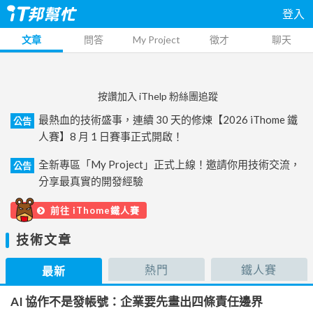
登入
文章
問答
My Project
徵才
聊天
按讚加入 iThelp 粉絲團追蹤
最熱血的技術盛事，連續 30 天的修煉【2026 iThome 鐵
公告
人賽】8 月 1 日賽事正式開啟！
全新專區「My Project」正式上線！邀請你用技術交流，
公告
分享最真實的開發經驗
前往 iThome鐵人賽
技術文章
熱門
鐵人賽
最新
AI 協作不是發帳號：企業要先畫出四條責任邊界