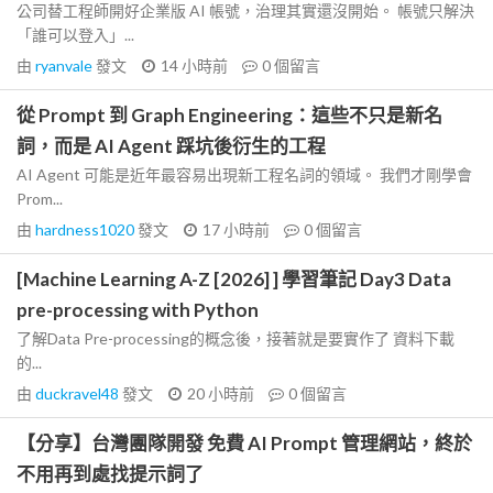
公司替工程師開好企業版 AI 帳號，治理其實還沒開始。 帳號只解決
「誰可以登入」...
由
ryanvale
發文
14 小時前
0
個留言
從 Prompt 到 Graph Engineering：這些不只是新名
詞，而是 AI Agent 踩坑後衍生的工程
AI Agent 可能是近年最容易出現新工程名詞的領域。 我們才剛學會
Prom...
由
hardness1020
發文
17 小時前
0
個留言
[Machine Learning A-Z [2026] ] 學習筆記 Day3 Data
pre-processing with Python
了解Data Pre-processing的概念後，接著就是要實作了 資料下載
的...
由
duckravel48
發文
20 小時前
0
個留言
【分享】台灣團隊開發 免費 AI Prompt 管理網站，終於
不用再到處找提示詞了