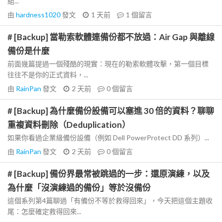
組...
由
hardness1020
發文
1 天前
1
個留言
# [Backup] 當勒索軟體連備份都不放過：Air Gap 與離線
備份是什麼
前面幾篇提過一個殘酷的現實：現在的勒索軟體攻擊，第一個目標
往往不是你的正式資料，...
由
RainPan
發文
2 天前
0
個留言
# [Backup] 為什麼備份設備可以塞進 30 倍的資料？聊聊
重複資料刪除（Deduplication）
如果你看過企業級備份設備（例如 Dell PowerProtect DD 系列）...
由
RainPan
發文
2 天前
0
個留言
# [Backup] 備份界最常被跳過的一步：還原演練，以及
為什麼「沒演練過的備份」等於沒備份
這個系列第4篇聊過「有備份不等於救得回來」，今天把這個主題收
尾：怎麼確定救得回來...