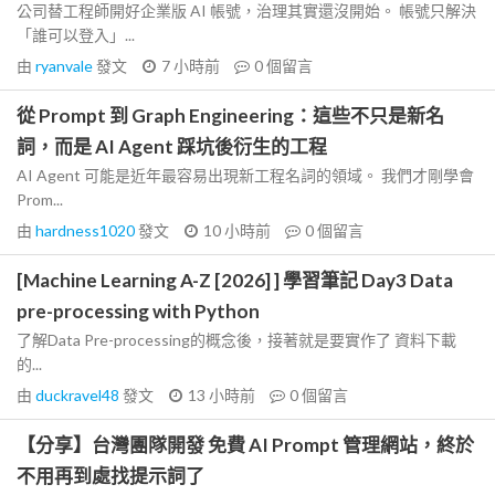
公司替工程師開好企業版 AI 帳號，治理其實還沒開始。 帳號只解決
「誰可以登入」...
由
ryanvale
發文
7 小時前
0
個留言
從 Prompt 到 Graph Engineering：這些不只是新名
詞，而是 AI Agent 踩坑後衍生的工程
AI Agent 可能是近年最容易出現新工程名詞的領域。 我們才剛學會
Prom...
由
hardness1020
發文
10 小時前
0
個留言
[Machine Learning A-Z [2026] ] 學習筆記 Day3 Data
pre-processing with Python
了解Data Pre-processing的概念後，接著就是要實作了 資料下載
的...
由
duckravel48
發文
13 小時前
0
個留言
【分享】台灣團隊開發 免費 AI Prompt 管理網站，終於
不用再到處找提示詞了