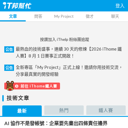
登入
文章
問答
My Project
徵才
聊天
按讚加入 iThelp 粉絲團追蹤
最熱血的技術盛事，連續 30 天的修煉【2026 iThome 鐵
公告
人賽】8 月 1 日賽事正式開啟！
全新專區「My Project」正式上線！邀請你用技術交流，
公告
分享最真實的開發經驗
前往 iThome鐵人賽
技術文章
熱門
鐵人賽
最新
AI 協作不是發帳號：企業要先畫出四條責任邊界