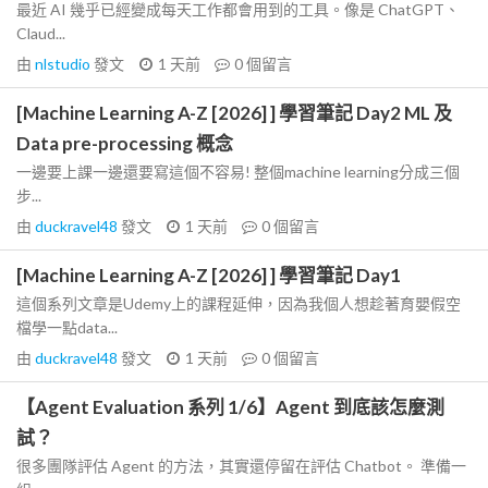
最近 AI 幾乎已經變成每天工作都會用到的工具。像是 ChatGPT、
Claud...
由
nlstudio
發文
1 天前
0
個留言
[Machine Learning A-Z [2026] ] 學習筆記 Day2 ML 及
Data pre-processing 概念
一邊要上課一邊還要寫這個不容易! 整個machine learning分成三個
步...
由
duckravel48
發文
1 天前
0
個留言
[Machine Learning A-Z [2026] ] 學習筆記 Day1
這個系列文章是Udemy上的課程延伸，因為我個人想趁著育嬰假空
檔學一點data...
由
duckravel48
發文
1 天前
0
個留言
【Agent Evaluation 系列 1/6】Agent 到底該怎麼測
試？
很多團隊評估 Agent 的方法，其實還停留在評估 Chatbot。 準備一