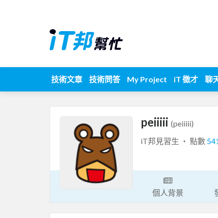
技術文章
技術問答
My Project
iT 徵才
聊
peiiiii
(peiiiii)
iT邦見習生 ‧ 點數
54
個人背景