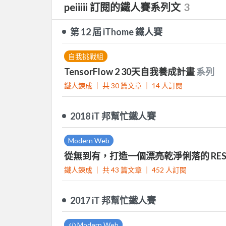
peiiiii 訂閱的鐵人賽系列文
3
第 12 屆 iThome 鐵人賽
自我挑戰組
TensorFlow 2 30天自我養成計畫
系列
鐵人鍊成 ｜
共 30 篇文章 ｜
14
人訂閱
2018 iT 邦幫忙鐵人賽
Modern Web
從無到有，打造一個漂亮乾淨俐落的 RESTf
鐵人鍊成 ｜
共 43 篇文章 ｜
452
人訂閱
2017 iT 邦幫忙鐵人賽
Modern Web