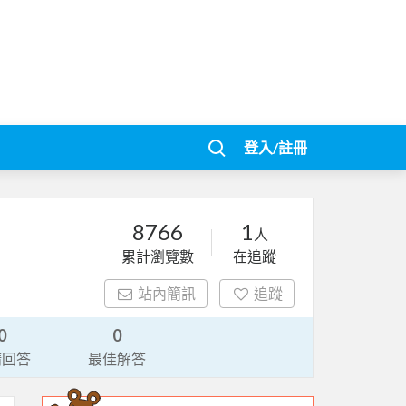
登入/註冊
8766
1
人
累計瀏覽數
在追蹤
站內簡訊
追蹤
0
0
請回答
最佳解答