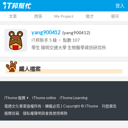
登入
文章
問答
My Project
徵才
聊天
yang900412
(
yang900412
)
iT邦新手
5
級 ‧ 點數
107
學生
陽明交通大學
生物醫學資訊研究所
鐵人檔案
iThome 服務
iThome online
iThome Learning
電週文化事業版權所有、轉載必究 | Copyright © iThome
刊登廣告
服務信箱
隱私權聲明與會員使用條款