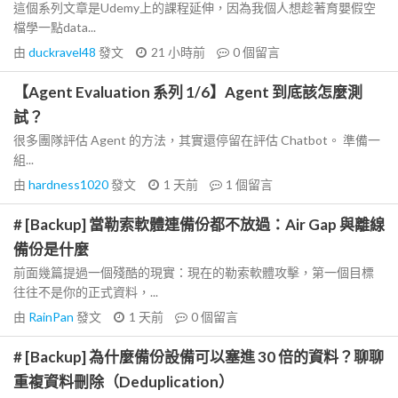
這個系列文章是Udemy上的課程延伸，因為我個人想趁著育嬰假空
檔學一點data...
由
duckravel48
發文
21 小時前
0
個留言
【Agent Evaluation 系列 1/6】Agent 到底該怎麼測
試？
很多團隊評估 Agent 的方法，其實還停留在評估 Chatbot。 準備一
組...
由
hardness1020
發文
1 天前
1
個留言
# [Backup] 當勒索軟體連備份都不放過：Air Gap 與離線
備份是什麼
前面幾篇提過一個殘酷的現實：現在的勒索軟體攻擊，第一個目標
往往不是你的正式資料，...
由
RainPan
發文
1 天前
0
個留言
# [Backup] 為什麼備份設備可以塞進 30 倍的資料？聊聊
重複資料刪除（Deduplication）