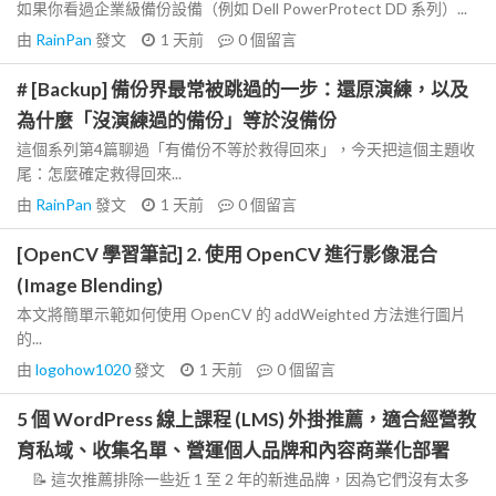
如果你看過企業級備份設備（例如 Dell PowerProtect DD 系列）...
由
RainPan
發文
1 天前
0
個留言
# [Backup] 備份界最常被跳過的一步：還原演練，以及
為什麼「沒演練過的備份」等於沒備份
這個系列第4篇聊過「有備份不等於救得回來」，今天把這個主題收
尾：怎麼確定救得回來...
由
RainPan
發文
1 天前
0
個留言
[OpenCV 學習筆記] 2. 使用 OpenCV 進行影像混合
(Image Blending)
本文將簡單示範如何使用 OpenCV 的 addWeighted 方法進行圖片
的...
由
logohow1020
發文
1 天前
0
個留言
5 個 WordPress 線上課程 (LMS) 外掛推薦，適合經營教
育私域、收集名單、營運個人品牌和內容商業化部署
📝 這次推薦排除一些近 1 至 2 年的新進品牌，因為它們沒有太多