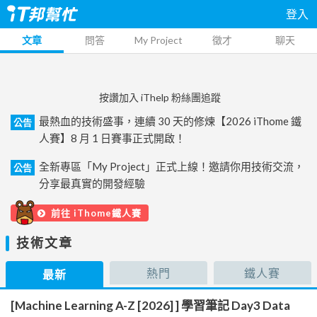
登入
文章
問答
My Project
徵才
聊天
按讚加入 iThelp 粉絲團追蹤
最熱血的技術盛事，連續 30 天的修煉【2026 iThome 鐵
公告
人賽】8 月 1 日賽事正式開啟！
全新專區「My Project」正式上線！邀請你用技術交流，
公告
分享最真實的開發經驗
前往 iThome鐵人賽
技術文章
熱門
鐵人賽
最新
[Machine Learning A-Z [2026] ] 學習筆記 Day3 Data