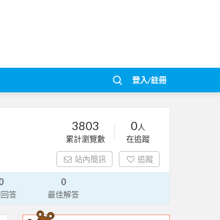
登入/註冊
3803
0
人
累計瀏覽數
在追蹤
站內簡訊
追蹤
0
0
請回答
最佳解答