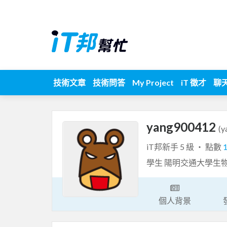
技術文章
技術問答
My Project
iT 徵才
聊
yang900412
(y
iT邦新手 5 級 ‧ 點數
學生 陽明交通大學生
個人背景