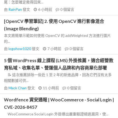
尾：怎麼確定救得回來...
由
RainPan
發文
6 小時前
0
個留言
[OpenCV 學習筆記] 2. 使用 OpenCV 進行影像混合
(Image Blending)
本文將簡單示範如何使用 OpenCV 的 addWeighted 方法進行圖片
的...
由
logohow1020
發文
7 小時前
0
個留言
5 個 WordPress 線上課程 (LMS) 外掛推薦，適合經營教
育私域、收集名單、營運個人品牌和內容商業化部署
📝 這次推薦排除一些近 1 至 2 年的新進品牌，因為它們沒有太多
相關數據可供...
由
Mack Chan
發文
11 小時前
0
個留言
Wordfence 資安通報 | WooCommerce - Social Login |
CVE-2026-8457
WooCommerce Social Login 外掛爆出嚴重驗證繞過漏洞，使...