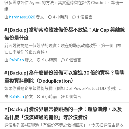
很多團隊評估 Agent 的方法，其實還停留在評估 Chatbot。 準備一
組...
由
hardness1020
發文
4 小時前
1
個留言
# [Backup] 當勒索軟體連備份都不放過：Air Gap 與離線
備份是什麼
前面幾篇提過一個殘酷的現實：現在的勒索軟體攻擊，第一個目標
往往不是你的正式資料，...
由
RainPan
發文
6 小時前
0
個留言
# [Backup] 為什麼備份設備可以塞進 30 倍的資料？聊聊
重複資料刪除（Deduplication）
如果你看過企業級備份設備（例如 Dell PowerProtect DD 系列）...
由
RainPan
發文
6 小時前
0
個留言
# [Backup] 備份界最常被跳過的一步：還原演練，以及
為什麼「沒演練過的備份」等於沒備份
這個系列第4篇聊過「有備份不等於救得回來」，今天把這個主題收