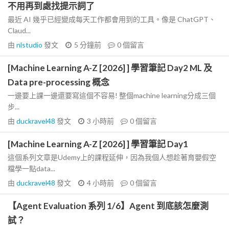
不用再到處找提示詞了
最近 AI 幾乎已經變成每天工作都會用到的工具。像是 ChatGPT、
Claud...
由
nlstudio
發文
5 分鐘前
0
個留言
[Machine Learning A-Z [2026] ] 學習筆記 Day2 ML 及
Data pre-processing 概念
一邊要上課一邊還要寫這個不容易! 整個machine learning分成三個
步...
由
duckravel48
發文
3 小時前
0
個留言
[Machine Learning A-Z [2026] ] 學習筆記 Day1
這個系列文章是Udemy上的課程延伸，因為我個人想趁著育嬰假空
檔學一點data...
由
duckravel48
發文
4 小時前
0
個留言
【Agent Evaluation 系列 1/6】Agent 到底該怎麼測
試？