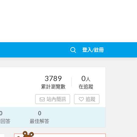
登入/註冊
3789
0
人
累計瀏覽數
在追蹤
站內簡訊
追蹤
0
0
請回答
最佳解答