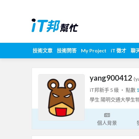
技術文章
技術問答
My Project
iT 徵才
聊
yang900412
(y
iT邦新手 5 級 ‧ 點數
學生 陽明交通大學生
個人背景