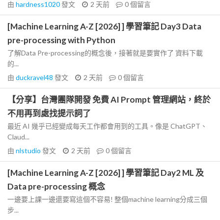
由
hardness1020
發文
2 天前
0
個留言
[Machine Learning A-Z [2026] ] 學習筆記 Day3 Data
pre-processing with Python
了解Data Pre-processing的概念後，接著就是要實作了 資料下載
的...
由
duckravel48
發文
2 天前
0
個留言
【分享】台灣團隊開發 免費 AI Prompt 管理網站，終於
不用再到處找提示詞了
最近 AI 幾乎已經變成每天工作都會用到的工具。像是 ChatGPT、
Claud...
由
nlstudio
發文
2 天前
0
個留言
[Machine Learning A-Z [2026] ] 學習筆記 Day2 ML 及
Data pre-processing 概念
一邊要上課一邊還要寫這個不容易! 整個machine learning分成三個
步...