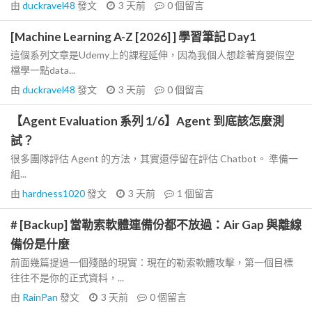
由
duckravel48
發文
3 天前
0
個留言
[Machine Learning A-Z [2026] ] 學習筆記 Day1
這個系列文章是Udemy上的課程延伸，因為我個人想趁著育嬰假空
檔學一點data...
由
duckravel48
發文
3 天前
0
個留言
【Agent Evaluation 系列 1/6】Agent 到底該怎麼測
試？
很多團隊評估 Agent 的方法，其實還停留在評估 Chatbot。 準備一
組...
由
hardness1020
發文
3 天前
1
個留言
# [Backup] 當勒索軟體連備份都不放過：Air Gap 與離線
備份是什麼
前面幾篇提過一個殘酷的現實：現在的勒索軟體攻擊，第一個目標
往往不是你的正式資料，...
由
RainPan
發文
3 天前
0
個留言