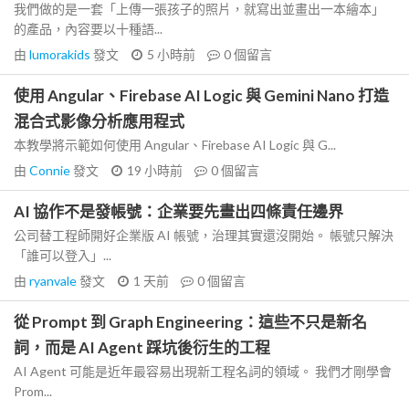
我們做的是一套「上傳一張孩子的照片，就寫出並畫出一本繪本」
的產品，內容要以十種語...
由
lumorakids
發文
5 小時前
0
個留言
使用 Angular、Firebase AI Logic 與 Gemini Nano 打造
混合式影像分析應用程式
本教學將示範如何使用 Angular、Firebase AI Logic 與 G...
由
Connie
發文
19 小時前
0
個留言
AI 協作不是發帳號：企業要先畫出四條責任邊界
公司替工程師開好企業版 AI 帳號，治理其實還沒開始。 帳號只解決
「誰可以登入」...
由
ryanvale
發文
1 天前
0
個留言
從 Prompt 到 Graph Engineering：這些不只是新名
詞，而是 AI Agent 踩坑後衍生的工程
AI Agent 可能是近年最容易出現新工程名詞的領域。 我們才剛學會
Prom...