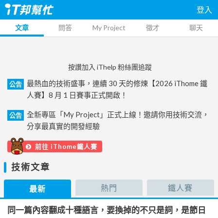
登入
文章
問答
My Project
徵才
聊天
按讚加入 iThelp 粉絲團追蹤
最熱血的技術盛事，連續 30 天的修煉【2026 iThome 鐵
公告
人賽】8 月 1 日賽事正式開啟！
全新專區「My Project」正式上線！邀請你用技術交流，
公告
分享最真實的開發經驗
前往 iThome鐵人賽
技術文章
熱門
鐵人賽
最新
同一篇內容翻成十種語言，要換掉的不只是詞，是節日