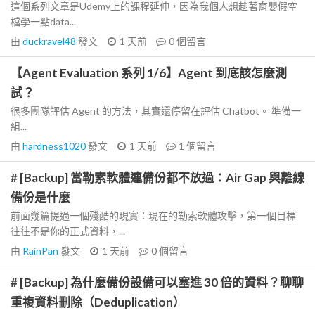
這個系列文章是Udemy上的課程延伸，因為我個人想趁著育嬰假空
檔學一點data...
由
duckravel48
發文
1 天前
0
個留言
【Agent Evaluation 系列 1/6】Agent 到底該怎麼測
試？
很多團隊評估 Agent 的方法，其實還停留在評估 Chatbot。 準備一
組...
由
hardness1020
發文
1 天前
1
個留言
# [Backup] 當勒索軟體連備份都不放過：Air Gap 與離線
備份是什麼
前面幾篇提過一個殘酷的現實：現在的勒索軟體攻擊，第一個目標
往往不是你的正式資料，...
由
RainPan
發文
1 天前
0
個留言
# [Backup] 為什麼備份設備可以塞進 30 倍的資料？聊聊
重複資料刪除（Deduplication）