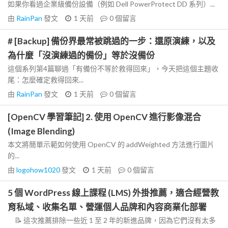
如果你看過企業級備份設備（例如 Dell PowerProtect DD 系列）...
由
RainPan
發文
1 天前
0
個留言
# [Backup] 備份界最常被跳過的一步：還原演練，以及
為什麼「沒演練過的備份」等於沒備份
這個系列第4篇聊過「有備份不等於救得回來」，今天把這個主題收
尾：怎麼確定救得回來...
由
RainPan
發文
1 天前
0
個留言
[OpenCV 學習筆記] 2. 使用 OpenCV 進行影像混合
(Image Blending)
本文將簡單示範如何使用 OpenCV 的 addWeighted 方法進行圖片
的...
由
logohow1020
發文
1 天前
0
個留言
5 個 WordPress 線上課程 (LMS) 外掛推薦，適合經營教
育私域、收集名單、營運個人品牌和內容商業化部署
📝 這次推薦排除一些近 1 至 2 年的新進品牌，因為它們沒有太多