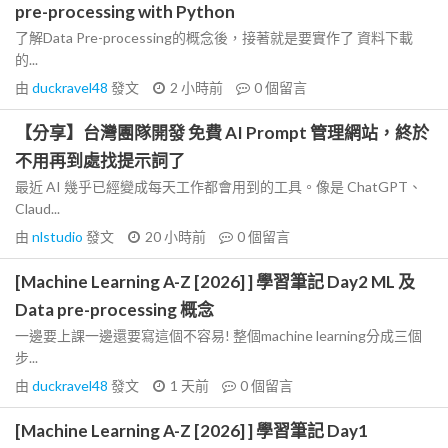
pre-processing with Python
了解Data Pre-processing的概念後，接著就是要實作了 資料下載
的...
由
duckravel48
發文
2 小時前
0
個留言
【分享】台灣團隊開發 免費 AI Prompt 管理網站，終於
不用再到處找提示詞了
最近 AI 幾乎已經變成每天工作都會用到的工具。像是 ChatGPT、
Claud...
由
nlstudio
發文
20 小時前
0
個留言
[Machine Learning A-Z [2026] ] 學習筆記 Day2 ML 及
Data pre-processing 概念
一邊要上課一邊還要寫這個不容易! 整個machine learning分成三個
步...
由
duckravel48
發文
1 天前
0
個留言
[Machine Learning A-Z [2026] ] 學習筆記 Day1