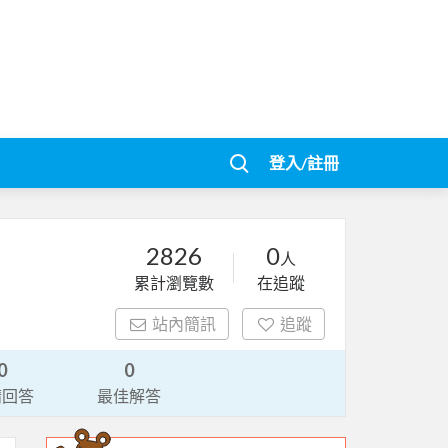
登入/註冊
2826
0
人
累計瀏覽數
在追蹤
站內簡訊
追蹤
0
0
請回答
最佳解答