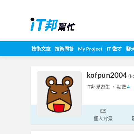
技術文章
技術問答
My Project
iT 徵才
聊
kofpun2004
(k
iT邦見習生 ‧ 點數
4
個人背景