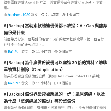
很多團隊評估 Agent 的方法，其實還停留在評估 Chatbot。 準備一
組...
由
hardness1020
發文
9 小時前
1
個留言
# [Backup] 當勒索軟體連備份都不放過：Air Gap 與離線
備份是什麼
前面幾篇提過一個殘酷的現實：現在的勒索軟體攻擊，第一個目標
往往不是你的正式資料，...
由
RainPan
發文
11 小時前
0
個留言
# [Backup] 為什麼備份設備可以塞進 30 倍的資料？聊聊
重複資料刪除（Deduplication）
如果你看過企業級備份設備（例如 Dell PowerProtect DD 系列）...
由
RainPan
發文
11 小時前
0
個留言
# [Backup] 備份界最常被跳過的一步：還原演練，以及
為什麼「沒演練過的備份」等於沒備份
這個系列第4篇聊過「有備份不等於救得回來」，今天把這個主題收