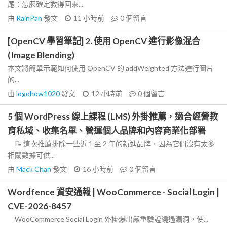
尾：怎麼確定救得回來...
由
RainPan
發文
11 小時前
0
個留言
[OpenCV 學習筆記] 2. 使用 OpenCV 進行影像混合
(Image Blending)
本文將簡單示範如何使用 OpenCV 的 addWeighted 方法進行圖片
的...
由
logohow1020
發文
12 小時前
0
個留言
5 個 WordPress 線上課程 (LMS) 外掛推薦，適合經營教
育私域、收集名單、營運個人品牌和內容商業化部署
📝 這次推薦排除一些近 1 至 2 年的新進品牌，因為它們沒有太多
相關數據可供...
由
Mack Chan
發文
16 小時前
0
個留言
Wordfence 資安通報 | WooCommerce - Social Login |
CVE-2026-8457
WooCommerce Social Login 外掛爆出嚴重驗證繞過漏洞，使...