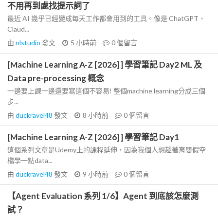
不用再到處找提示詞了
最近 AI 幾乎已經變成每天工作都會用到的工具。像是 ChatGPT、
Claud...
由
nlstudio
發文
5 小時前
0
個留言
[Machine Learning A-Z [2026] ] 學習筆記 Day2 ML 及
Data pre-processing 概念
一邊要上課一邊還要寫這個不容易! 整個machine learning分成三個
步...
由
duckravel48
發文
8 小時前
0
個留言
[Machine Learning A-Z [2026] ] 學習筆記 Day1
這個系列文章是Udemy上的課程延伸，因為我個人想趁著育嬰假空
檔學一點data...
由
duckravel48
發文
9 小時前
0
個留言
【Agent Evaluation 系列 1/6】Agent 到底該怎麼測
試？