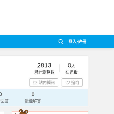
登入/註冊
2813
0
人
累計瀏覽數
在追蹤
站內簡訊
追蹤
0
0
請回答
最佳解答