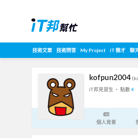
技術文章
技術問答
My Project
iT 徵才
聊
kofpun2004
(k
iT邦見習生 ‧ 點數
4
個人背景