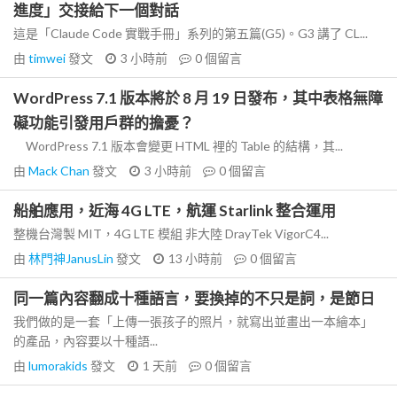
進度」交接給下一個對話
這是「Claude Code 實戰手冊」系列的第五篇(G5)。G3 講了 CL...
由
timwei
發文
3 小時前
0
個留言
WordPress 7.1 版本將於 8 月 19 日發布，其中表格無障
礙功能引發用戶群的擔憂？
WordPress 7.1 版本會變更 HTML 裡的 Table 的結構，其...
由
Mack Chan
發文
3 小時前
0
個留言
船舶應用，近海 4G LTE，航運 Starlink 整合運用
整機台灣製 MIT，4G LTE 模組 非大陸 DrayTek VigorC4...
由
林門神JanusLin
發文
13 小時前
0
個留言
同一篇內容翻成十種語言，要換掉的不只是詞，是節日
我們做的是一套「上傳一張孩子的照片，就寫出並畫出一本繪本」
的產品，內容要以十種語...
由
lumorakids
發文
1 天前
0
個留言