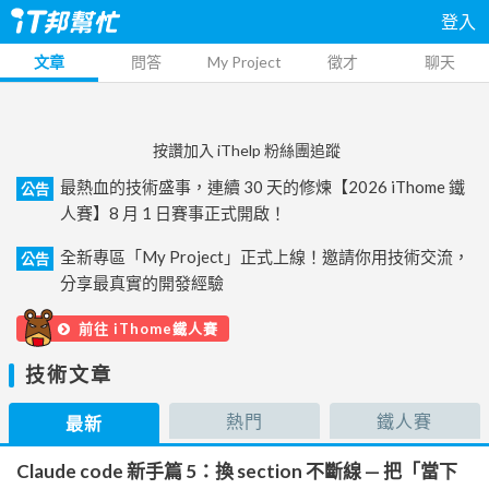
登入
文章
問答
My Project
徵才
聊天
按讚加入 iThelp 粉絲團追蹤
最熱血的技術盛事，連續 30 天的修煉【2026 iThome 鐵
公告
人賽】8 月 1 日賽事正式開啟！
全新專區「My Project」正式上線！邀請你用技術交流，
公告
分享最真實的開發經驗
前往 iThome鐵人賽
技術文章
熱門
鐵人賽
最新
Claude code 新手篇 5：換 section 不斷線 — 把「當下