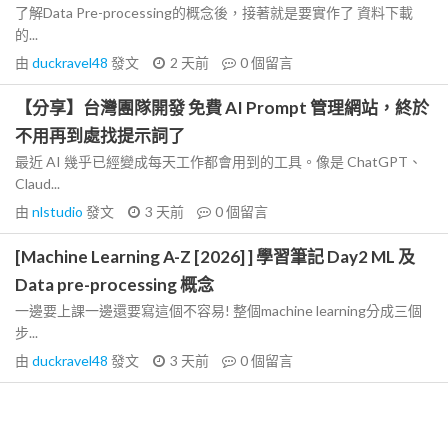
了解Data Pre-processing的概念後，接著就是要實作了 資料下載
的...
由
duckravel48
發文
2 天前
0
個留言
【分享】台灣團隊開發 免費 AI Prompt 管理網站，終於
不用再到處找提示詞了
最近 AI 幾乎已經變成每天工作都會用到的工具。像是 ChatGPT、
Claud...
由
nlstudio
發文
3 天前
0
個留言
[Machine Learning A-Z [2026] ] 學習筆記 Day2 ML 及
Data pre-processing 概念
一邊要上課一邊還要寫這個不容易! 整個machine learning分成三個
步...
由
duckravel48
發文
3 天前
0
個留言