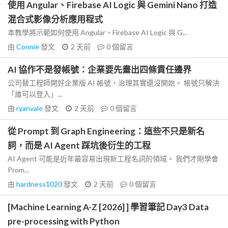
使用 Angular、Firebase AI Logic 與 Gemini Nano 打造
混合式影像分析應用程式
本教學將示範如何使用 Angular、Firebase AI Logic 與 G...
由
Connie
發文
2 天前
0
個留言
AI 協作不是發帳號：企業要先畫出四條責任邊界
公司替工程師開好企業版 AI 帳號，治理其實還沒開始。 帳號只解決
「誰可以登入」...
由
ryanvale
發文
2 天前
0
個留言
從 Prompt 到 Graph Engineering：這些不只是新名
詞，而是 AI Agent 踩坑後衍生的工程
AI Agent 可能是近年最容易出現新工程名詞的領域。 我們才剛學會
Prom...
由
hardness1020
發文
2 天前
0
個留言
[Machine Learning A-Z [2026] ] 學習筆記 Day3 Data
pre-processing with Python