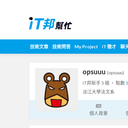
技術文章
技術問答
My Project
iT 徵才
聊
opsuuu
(opsuuu)
iT邦新手 5 級 ‧ 點數
淡江大學法文系
個人背景