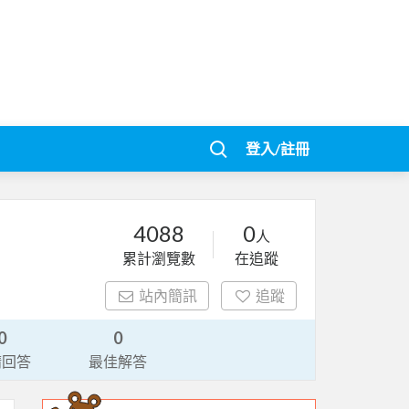
登入/註冊
4088
0
人
累計瀏覽數
在追蹤
站內簡訊
追蹤
0
0
請回答
最佳解答