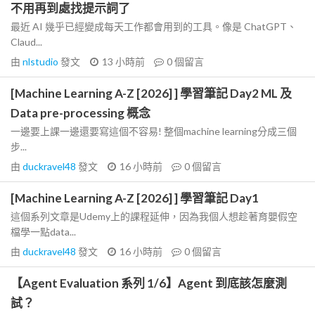
不用再到處找提示詞了
最近 AI 幾乎已經變成每天工作都會用到的工具。像是 ChatGPT、
Claud...
由
nlstudio
發文
13 小時前
0
個留言
[Machine Learning A-Z [2026] ] 學習筆記 Day2 ML 及
Data pre-processing 概念
一邊要上課一邊還要寫這個不容易! 整個machine learning分成三個
步...
由
duckravel48
發文
16 小時前
0
個留言
[Machine Learning A-Z [2026] ] 學習筆記 Day1
這個系列文章是Udemy上的課程延伸，因為我個人想趁著育嬰假空
檔學一點data...
由
duckravel48
發文
16 小時前
0
個留言
【Agent Evaluation 系列 1/6】Agent 到底該怎麼測
試？