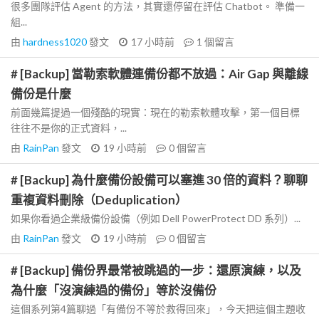
很多團隊評估 Agent 的方法，其實還停留在評估 Chatbot。 準備一
組...
由
hardness1020
發文
17 小時前
1
個留言
# [Backup] 當勒索軟體連備份都不放過：Air Gap 與離線
備份是什麼
前面幾篇提過一個殘酷的現實：現在的勒索軟體攻擊，第一個目標
往往不是你的正式資料，...
由
RainPan
發文
19 小時前
0
個留言
# [Backup] 為什麼備份設備可以塞進 30 倍的資料？聊聊
重複資料刪除（Deduplication）
如果你看過企業級備份設備（例如 Dell PowerProtect DD 系列）...
由
RainPan
發文
19 小時前
0
個留言
# [Backup] 備份界最常被跳過的一步：還原演練，以及
為什麼「沒演練過的備份」等於沒備份
這個系列第4篇聊過「有備份不等於救得回來」，今天把這個主題收