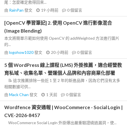
尾：怎麼確定救得回來...
由
RainPan
發文
19 小時前
0
個留言
[OpenCV 學習筆記] 2. 使用 OpenCV 進行影像混合
(Image Blending)
本文將簡單示範如何使用 OpenCV 的 addWeighted 方法進行圖片
的...
由
logohow1020
發文
20 小時前
0
個留言
5 個 WordPress 線上課程 (LMS) 外掛推薦，適合經營教
育私域、收集名單、營運個人品牌和內容商業化部署
📝 這次推薦排除一些近 1 至 2 年的新進品牌，因為它們沒有太多
相關數據可供...
由
Mack Chan
發文
1 天前
0
個留言
Wordfence 資安通報 | WooCommerce - Social Login |
CVE-2026-8457
WooCommerce Social Login 外掛爆出嚴重驗證繞過漏洞，使...