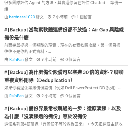
很多團隊評估 Agent 的方法，其實還停留在評估 Chatbot。 準備一
組...
由
hardness1020
發文
7 小時前
1
個留言
# [Backup] 當勒索軟體連備份都不放過：Air Gap 與離線
備份是什麼
前面幾篇提過一個殘酷的現實：現在的勒索軟體攻擊，第一個目標
往往不是你的正式資料，...
由
RainPan
發文
9 小時前
0
個留言
# [Backup] 為什麼備份設備可以塞進 30 倍的資料？聊聊
重複資料刪除（Deduplication）
如果你看過企業級備份設備（例如 Dell PowerProtect DD 系列）...
由
RainPan
發文
9 小時前
0
個留言
# [Backup] 備份界最常被跳過的一步：還原演練，以及
為什麼「沒演練過的備份」等於沒備份
這個系列第4篇聊過「有備份不等於救得回來」，今天把這個主題收