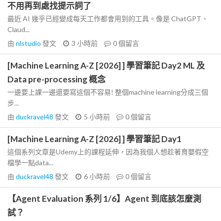
不用再到處找提示詞了
最近 AI 幾乎已經變成每天工作都會用到的工具。像是 ChatGPT、
Claud...
由
nlstudio
發文
3 小時前
0
個留言
[Machine Learning A-Z [2026] ] 學習筆記 Day2 ML 及
Data pre-processing 概念
一邊要上課一邊還要寫這個不容易! 整個machine learning分成三個
步...
由
duckravel48
發文
5 小時前
0
個留言
[Machine Learning A-Z [2026] ] 學習筆記 Day1
這個系列文章是Udemy上的課程延伸，因為我個人想趁著育嬰假空
檔學一點data...
由
duckravel48
發文
6 小時前
0
個留言
【Agent Evaluation 系列 1/6】Agent 到底該怎麼測
試？