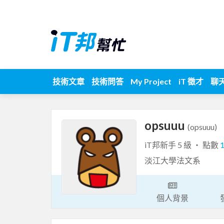
技術文章
技術問答
My Project
iT 徵才
聊
opsuuu
(opsuuu)
iT邦新手 5 級 ‧ 點數
淡江大學法文系
個人背景