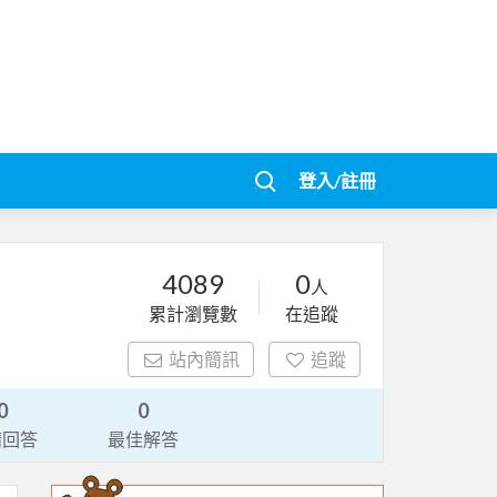
登入/註冊
4089
0
人
累計瀏覽數
在追蹤
站內簡訊
追蹤
0
0
請回答
最佳解答