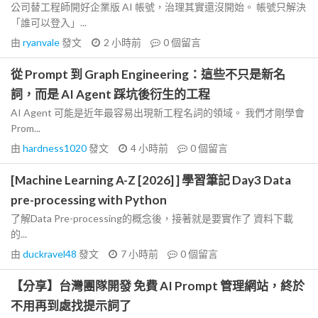
公司替工程師開好企業版 AI 帳號，治理其實還沒開始。 帳號只解決
「誰可以登入」...
由
ryanvale
發文
2 小時前
0
個留言
從 Prompt 到 Graph Engineering：這些不只是新名
詞，而是 AI Agent 踩坑後衍生的工程
AI Agent 可能是近年最容易出現新工程名詞的領域。 我們才剛學會
Prom...
由
hardness1020
發文
4 小時前
0
個留言
[Machine Learning A-Z [2026] ] 學習筆記 Day3 Data
pre-processing with Python
了解Data Pre-processing的概念後，接著就是要實作了 資料下載
的...
由
duckravel48
發文
7 小時前
0
個留言
【分享】台灣團隊開發 免費 AI Prompt 管理網站，終於
不用再到處找提示詞了