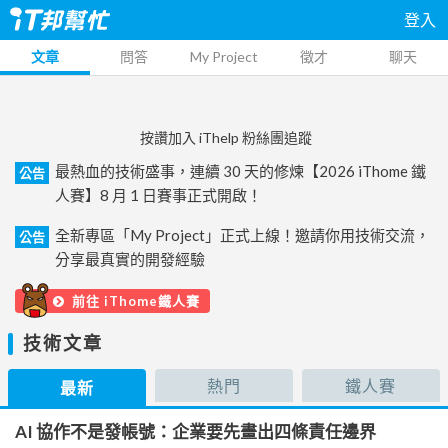
登入
文章
問答
My Project
徵才
聊天
按讚加入 iThelp 粉絲團追蹤
最熱血的技術盛事，連續 30 天的修煉【2026 iThome 鐵
公告
人賽】8 月 1 日賽事正式開啟！
全新專區「My Project」正式上線！邀請你用技術交流，
公告
分享最真實的開發經驗
前往 iThome鐵人賽
技術文章
熱門
鐵人賽
最新
AI 協作不是發帳號：企業要先畫出四條責任邊界