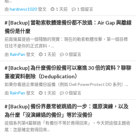
組...
由
hardness1020
發文
1 天前
1
個留言
# [Backup] 當勒索軟體連備份都不放過：Air Gap 與離線
備份是什麼
前面幾篇提過一個殘酷的現實：現在的勒索軟體攻擊，第一個目標
往往不是你的正式資料，...
由
RainPan
發文
1 天前
0
個留言
# [Backup] 為什麼備份設備可以塞進 30 倍的資料？聊聊
重複資料刪除（Deduplication）
如果你看過企業級備份設備（例如 Dell PowerProtect DD 系列）...
由
RainPan
發文
1 天前
0
個留言
# [Backup] 備份界最常被跳過的一步：還原演練，以及
為什麼「沒演練過的備份」等於沒備份
這個系列第4篇聊過「有備份不等於救得回來」，今天把這個主題收
尾：怎麼確定救得回來...