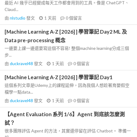
最近 AI 幾乎已經變成每天工作都會用到的工具。像是 ChatGPT、
Claud...
由
nlstudio
發文
1 天前
0
個留言
[Machine Learning A-Z [2026] ] 學習筆記 Day2 ML 及
Data pre-processing 概念
一邊要上課一邊還要寫這個不容易! 整個machine learning分成三個
步...
由
duckravel48
發文
1 天前
0
個留言
[Machine Learning A-Z [2026] ] 學習筆記 Day1
這個系列文章是Udemy上的課程延伸，因為我個人想趁著育嬰假空
檔學一點data...
由
duckravel48
發文
1 天前
0
個留言
【Agent Evaluation 系列 1/6】Agent 到底該怎麼測
試？
很多團隊評估 Agent 的方法，其實還停留在評估 Chatbot。 準備一