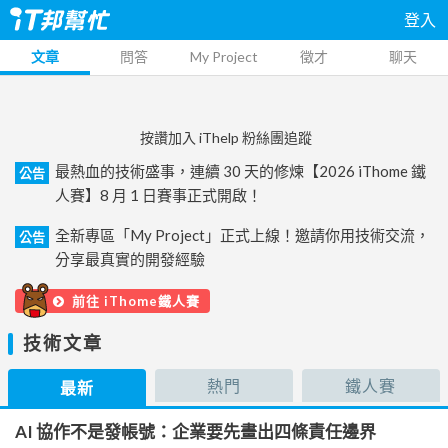
登入
文章
問答
My Project
徵才
聊天
按讚加入 iThelp 粉絲團追蹤
最熱血的技術盛事，連續 30 天的修煉【2026 iThome 鐵
公告
人賽】8 月 1 日賽事正式開啟！
全新專區「My Project」正式上線！邀請你用技術交流，
公告
分享最真實的開發經驗
前往 iThome鐵人賽
技術文章
熱門
鐵人賽
最新
AI 協作不是發帳號：企業要先畫出四條責任邊界