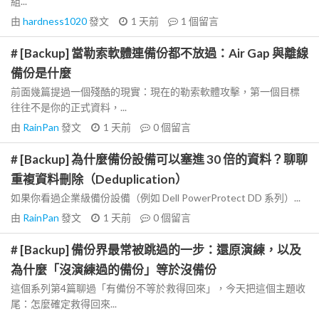
組...
由
hardness1020
發文
1 天前
1
個留言
# [Backup] 當勒索軟體連備份都不放過：Air Gap 與離線
備份是什麼
前面幾篇提過一個殘酷的現實：現在的勒索軟體攻擊，第一個目標
往往不是你的正式資料，...
由
RainPan
發文
1 天前
0
個留言
# [Backup] 為什麼備份設備可以塞進 30 倍的資料？聊聊
重複資料刪除（Deduplication）
如果你看過企業級備份設備（例如 Dell PowerProtect DD 系列）...
由
RainPan
發文
1 天前
0
個留言
# [Backup] 備份界最常被跳過的一步：還原演練，以及
為什麼「沒演練過的備份」等於沒備份
這個系列第4篇聊過「有備份不等於救得回來」，今天把這個主題收
尾：怎麼確定救得回來...