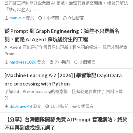
公司替工程師開好企業版 AI 帳號，治理其實還沒開始。 帳號只解決
「誰可以登入」...
由
ryanvale
發文
4 小時前
0
個留言
從 Prompt 到 Graph Engineering：這些不只是新名
詞，而是 AI Agent 踩坑後衍生的工程
AI Agent 可能是近年最容易出現新工程名詞的領域。 我們才剛學會
Prom...
由
hardness1020
發文
7 小時前
0
個留言
[Machine Learning A-Z [2026] ] 學習筆記 Day3 Data
pre-processing with Python
了解Data Pre-processing的概念後，接著就是要實作了 資料下載
的...
由
duckravel48
發文
10 小時前
0
個留言
【分享】台灣團隊開發 免費 AI Prompt 管理網站，終於
不用再到處找提示詞了