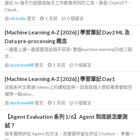
最近 AI 幾乎已經變成每天工作都會用到的工具。像是 ChatGPT、
Claud...
由
nlstudio
發文
1 天前
0
個留言
[Machine Learning A-Z [2026] ] 學習筆記 Day2 ML 及
Data pre-processing 概念
一邊要上課一邊還要寫這個不容易! 整個machine learning分成三個
步...
由
duckravel48
發文
1 天前
0
個留言
[Machine Learning A-Z [2026] ] 學習筆記 Day1
這個系列文章是Udemy上的課程延伸，因為我個人想趁著育嬰假空
檔學一點data...
由
duckravel48
發文
1 天前
0
個留言
【Agent Evaluation 系列 1/6】Agent 到底該怎麼測
試？
很多團隊評估 Agent 的方法，其實還停留在評估 Chatbot。 準備一