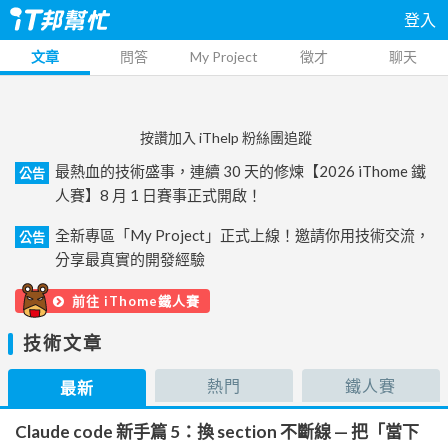
登入
文章
問答
My Project
徵才
聊天
按讚加入 iThelp 粉絲團追蹤
最熱血的技術盛事，連續 30 天的修煉【2026 iThome 鐵
公告
人賽】8 月 1 日賽事正式開啟！
全新專區「My Project」正式上線！邀請你用技術交流，
公告
分享最真實的開發經驗
前往 iThome鐵人賽
技術文章
熱門
鐵人賽
最新
Claude code 新手篇 5：換 section 不斷線 — 把「當下