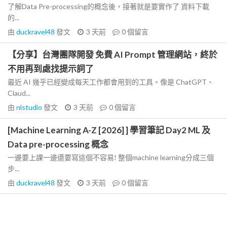
了解Data Pre-processing的概念後，接著就是要實作了 資料下載
的...
由
duckravel48
發文
3 天前
0
個留言
【分享】台灣團隊開發 免費 AI Prompt 管理網站，終於
不用再到處找提示詞了
最近 AI 幾乎已經變成每天工作都會用到的工具。像是 ChatGPT、
Claud...
由
nlstudio
發文
3 天前
0
個留言
[Machine Learning A-Z [2026] ] 學習筆記 Day2 ML 及
Data pre-processing 概念
一邊要上課一邊還要寫這個不容易! 整個machine learning分成三個
步...
由
duckravel48
發文
3 天前
0
個留言