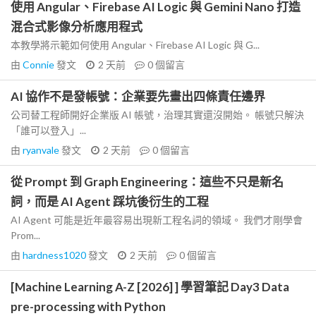
使用 Angular、Firebase AI Logic 與 Gemini Nano 打造
混合式影像分析應用程式
本教學將示範如何使用 Angular、Firebase AI Logic 與 G...
由
Connie
發文
2 天前
0
個留言
AI 協作不是發帳號：企業要先畫出四條責任邊界
公司替工程師開好企業版 AI 帳號，治理其實還沒開始。 帳號只解決
「誰可以登入」...
由
ryanvale
發文
2 天前
0
個留言
從 Prompt 到 Graph Engineering：這些不只是新名
詞，而是 AI Agent 踩坑後衍生的工程
AI Agent 可能是近年最容易出現新工程名詞的領域。 我們才剛學會
Prom...
由
hardness1020
發文
2 天前
0
個留言
[Machine Learning A-Z [2026] ] 學習筆記 Day3 Data
pre-processing with Python