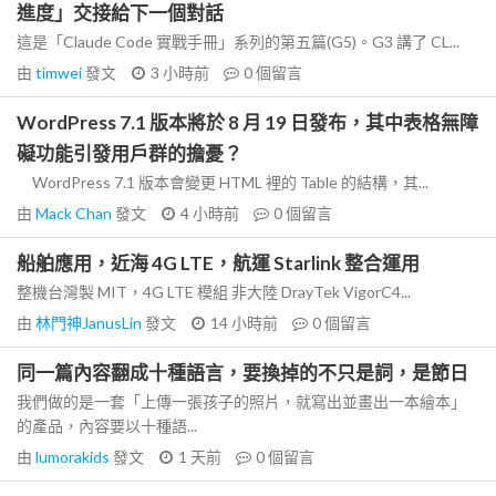
進度」交接給下一個對話
這是「Claude Code 實戰手冊」系列的第五篇(G5)。G3 講了 CL...
由
timwei
發文
3 小時前
0
個留言
WordPress 7.1 版本將於 8 月 19 日發布，其中表格無障
礙功能引發用戶群的擔憂？
WordPress 7.1 版本會變更 HTML 裡的 Table 的結構，其...
由
Mack Chan
發文
4 小時前
0
個留言
船舶應用，近海 4G LTE，航運 Starlink 整合運用
整機台灣製 MIT，4G LTE 模組 非大陸 DrayTek VigorC4...
由
林門神JanusLin
發文
14 小時前
0
個留言
同一篇內容翻成十種語言，要換掉的不只是詞，是節日
我們做的是一套「上傳一張孩子的照片，就寫出並畫出一本繪本」
的產品，內容要以十種語...
由
lumorakids
發文
1 天前
0
個留言