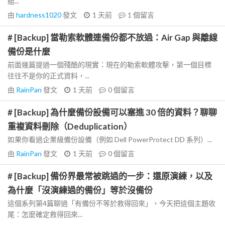
組...
由
hardness1020
發文
1 天前
1
個留言
# [Backup] 當勒索軟體連備份都不放過：Air Gap 與離線
備份是什麼
前面幾篇提過一個殘酷的現實：現在的勒索軟體攻擊，第一個目標
往往不是你的正式資料，...
由
RainPan
發文
1 天前
0
個留言
# [Backup] 為什麼備份設備可以塞進 30 倍的資料？聊聊
重複資料刪除（Deduplication）
如果你看過企業級備份設備（例如 Dell PowerProtect DD 系列）...
由
RainPan
發文
1 天前
0
個留言
# [Backup] 備份界最常被跳過的一步：還原演練，以及
為什麼「沒演練過的備份」等於沒備份
這個系列第4篇聊過「有備份不等於救得回來」，今天把這個主題收
尾：怎麼確定救得回來...