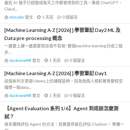
最近 AI 幾乎已經變成每天工作都會用到的工具。像是 ChatGPT、
Claud...
由
nlstudio
發文
1 天前
0
個留言
[Machine Learning A-Z [2026] ] 學習筆記 Day2 ML 及
Data pre-processing 概念
一邊要上課一邊還要寫這個不容易! 整個machine learning分成三個
步...
由
duckravel48
發文
1 天前
0
個留言
[Machine Learning A-Z [2026] ] 學習筆記 Day1
這個系列文章是Udemy上的課程延伸，因為我個人想趁著育嬰假空
檔學一點data...
由
duckravel48
發文
1 天前
0
個留言
【Agent Evaluation 系列 1/6】Agent 到底該怎麼測
試？
很多團隊評估 Agent 的方法，其實還停留在評估 Chatbot。 準備一