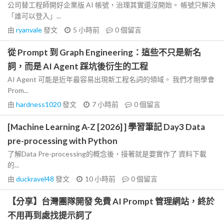
公司替工程師開好企業版 AI 帳號，治理其實還沒開始。 帳號只解決
「誰可以登入」...
由
ryanvale
發文
5 小時前
0
個留言
從 Prompt 到 Graph Engineering：這些不只是新名
詞，而是 AI Agent 踩坑後衍生的工程
AI Agent 可能是近年最容易出現新工程名詞的領域。 我們才剛學會
Prom...
由
hardness1020
發文
7 小時前
0
個留言
[Machine Learning A-Z [2026] ] 學習筆記 Day3 Data
pre-processing with Python
了解Data Pre-processing的概念後，接著就是要實作了 資料下載
的...
由
duckravel48
發文
10 小時前
0
個留言
【分享】台灣團隊開發 免費 AI Prompt 管理網站，終於
不用再到處找提示詞了