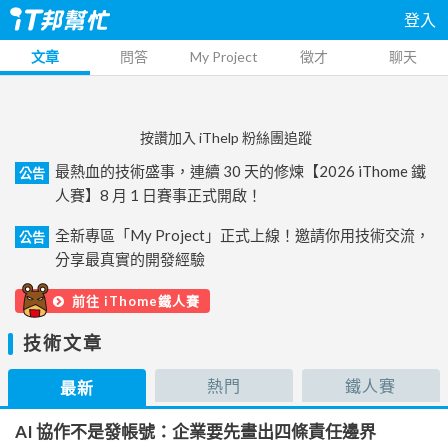
登入
文章
問答
My Project
徵才
聊天
按讚加入 iThelp 粉絲團追蹤
最熱血的技術盛事，連續 30 天的修煉【2026 iThome 鐵
公告
人賽】8 月 1 日賽事正式開啟！
全新專區「My Project」正式上線！邀請你用技術交流，
公告
分享最真實的開發經驗
前往 iThome鐵人賽
技術文章
熱門
鐵人賽
最新
AI 協作不是發帳號：企業要先畫出四條責任邊界