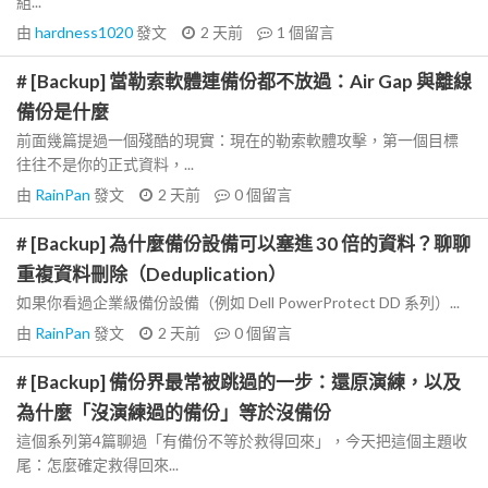
組...
由
hardness1020
發文
2 天前
1
個留言
# [Backup] 當勒索軟體連備份都不放過：Air Gap 與離線
備份是什麼
前面幾篇提過一個殘酷的現實：現在的勒索軟體攻擊，第一個目標
往往不是你的正式資料，...
由
RainPan
發文
2 天前
0
個留言
# [Backup] 為什麼備份設備可以塞進 30 倍的資料？聊聊
重複資料刪除（Deduplication）
如果你看過企業級備份設備（例如 Dell PowerProtect DD 系列）...
由
RainPan
發文
2 天前
0
個留言
# [Backup] 備份界最常被跳過的一步：還原演練，以及
為什麼「沒演練過的備份」等於沒備份
這個系列第4篇聊過「有備份不等於救得回來」，今天把這個主題收
尾：怎麼確定救得回來...