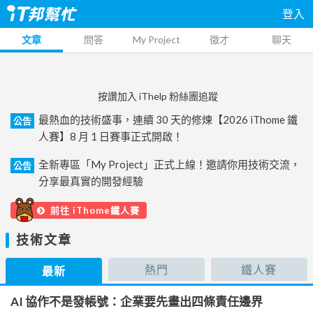
登入
文章
問答
My Project
徵才
聊天
按讚加入 iThelp 粉絲團追蹤
最熱血的技術盛事，連續 30 天的修煉【2026 iThome 鐵
公告
人賽】8 月 1 日賽事正式開啟！
全新專區「My Project」正式上線！邀請你用技術交流，
公告
分享最真實的開發經驗
前往 iThome鐵人賽
技術文章
熱門
鐵人賽
最新
AI 協作不是發帳號：企業要先畫出四條責任邊界