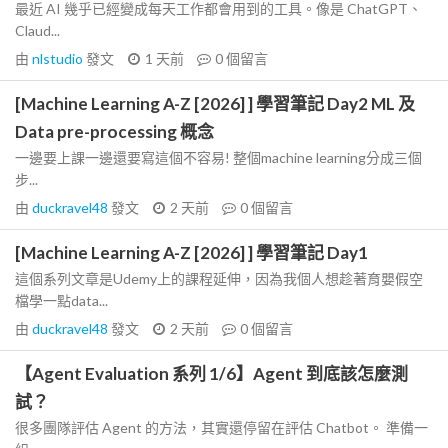
最近 AI 幾乎已經變成每天工作都會用到的工具。像是 ChatGPT、
Claud...
由
nlstudio
發文
1 天前
0
個留言
[Machine Learning A-Z [2026] ] 學習筆記 Day2 ML 及
Data pre-processing 概念
一邊要上課一邊還要寫這個不容易! 整個machine learning分成三個
步...
由
duckravel48
發文
2 天前
0
個留言
[Machine Learning A-Z [2026] ] 學習筆記 Day1
這個系列文章是Udemy上的課程延伸，因為我個人想趁著育嬰假空
檔學一點data...
由
duckravel48
發文
2 天前
0
個留言
【Agent Evaluation 系列 1/6】Agent 到底該怎麼測
試？
很多團隊評估 Agent 的方法，其實還停留在評估 Chatbot。 準備一