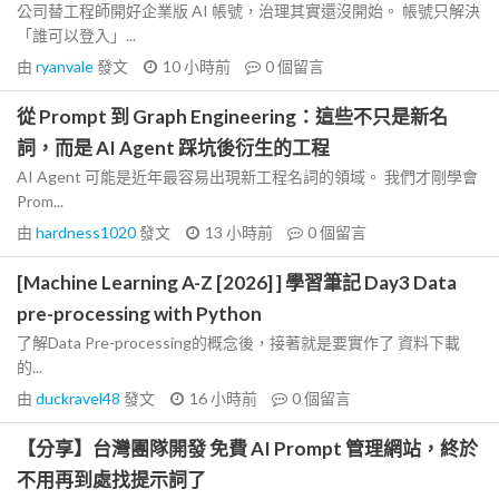
公司替工程師開好企業版 AI 帳號，治理其實還沒開始。 帳號只解決
「誰可以登入」...
由
ryanvale
發文
10 小時前
0
個留言
從 Prompt 到 Graph Engineering：這些不只是新名
詞，而是 AI Agent 踩坑後衍生的工程
AI Agent 可能是近年最容易出現新工程名詞的領域。 我們才剛學會
Prom...
由
hardness1020
發文
13 小時前
0
個留言
[Machine Learning A-Z [2026] ] 學習筆記 Day3 Data
pre-processing with Python
了解Data Pre-processing的概念後，接著就是要實作了 資料下載
的...
由
duckravel48
發文
16 小時前
0
個留言
【分享】台灣團隊開發 免費 AI Prompt 管理網站，終於
不用再到處找提示詞了