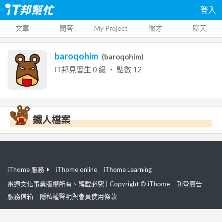
登入
文章
問答
My Project
徵才
聊天
baroqohim
(
baroqohim
)
iT邦見習生
0
級 ‧ 點數
12
鐵人檔案
iThome 服務
iThome online
iThome Learning
電週文化事業版權所有、轉載必究 | Copyright © iThome
刊登廣告
服務信箱
隱私權聲明與會員使用條款