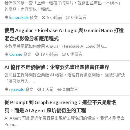
我們做的是一套「上傳一張孩子的照片，就寫出並畫出一本繪本」
的產品，內容要以十種語...
由
lumorakids
發文
5 小時前
0
個留言
使用 Angular、Firebase AI Logic 與 Gemini Nano 打造
混合式影像分析應用程式
本教學將示範如何使用 Angular、Firebase AI Logic 與 G...
由
Connie
發文
19 小時前
0
個留言
AI 協作不是發帳號：企業要先畫出四條責任邊界
公司替工程師開好企業版 AI 帳號，治理其實還沒開始。 帳號只解決
「誰可以登入」...
由
ryanvale
發文
1 天前
0
個留言
從 Prompt 到 Graph Engineering：這些不只是新名
詞，而是 AI Agent 踩坑後衍生的工程
AI Agent 可能是近年最容易出現新工程名詞的領域。 我們才剛學會
Prom...