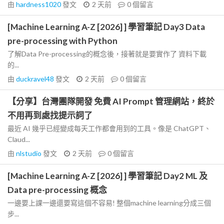
由
hardness1020
發文
2 天前
0
個留言
[Machine Learning A-Z [2026] ] 學習筆記 Day3 Data
pre-processing with Python
了解Data Pre-processing的概念後，接著就是要實作了 資料下載
的...
由
duckravel48
發文
2 天前
0
個留言
【分享】台灣團隊開發 免費 AI Prompt 管理網站，終於
不用再到處找提示詞了
最近 AI 幾乎已經變成每天工作都會用到的工具。像是 ChatGPT、
Claud...
由
nlstudio
發文
2 天前
0
個留言
[Machine Learning A-Z [2026] ] 學習筆記 Day2 ML 及
Data pre-processing 概念
一邊要上課一邊還要寫這個不容易! 整個machine learning分成三個
步...