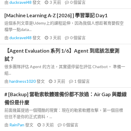
由
duckravel48
發文
3 天前
0
個留言
[Machine Learning A-Z [2026] ] 學習筆記 Day1
這個系列文章是Udemy上的課程延伸，因為我個人想趁著育嬰假空
檔學一點data...
由
duckravel48
發文
3 天前
0
個留言
【Agent Evaluation 系列 1/6】Agent 到底該怎麼測
試？
很多團隊評估 Agent 的方法，其實還停留在評估 Chatbot。 準備一
組...
由
hardness1020
發文
3 天前
1
個留言
# [Backup] 當勒索軟體連備份都不放過：Air Gap 與離線
備份是什麼
前面幾篇提過一個殘酷的現實：現在的勒索軟體攻擊，第一個目標
往往不是你的正式資料，...
由
RainPan
發文
3 天前
0
個留言