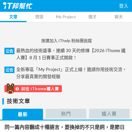
登入
文章
問答
My Project
徵才
聊天
按讚加入 iThelp 粉絲團追蹤
最熱血的技術盛事，連續 30 天的修煉【2026 iThome 鐵
公告
人賽】8 月 1 日賽事正式開啟！
全新專區「My Project」正式上線！邀請你用技術交流，
公告
分享最真實的開發經驗
前往 iThome鐵人賽
技術文章
熱門
鐵人賽
最新
同一篇內容翻成十種語言，要換掉的不只是詞，是節日