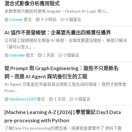
混合式影像分析應用程式
本教學將示範如何使用 Angular、Firebase AI Logic 與 G...
由
Connie
發文
9 小時前
0
個留言
AI 協作不是發帳號：企業要先畫出四條責任邊界
公司替工程師開好企業版 AI 帳號，治理其實還沒開始。 帳號只解決
「誰可以登入」...
由
ryanvale
發文
1 天前
0
個留言
從 Prompt 到 Graph Engineering：這些不只是新名
詞，而是 AI Agent 踩坑後衍生的工程
AI Agent 可能是近年最容易出現新工程名詞的領域。 我們才剛學會
Prom...
由
hardness1020
發文
1 天前
0
個留言
[Machine Learning A-Z [2026] ] 學習筆記 Day3 Data
pre-processing with Python
了解Data Pre-processing的概念後，接著就是要實作了 資料下載