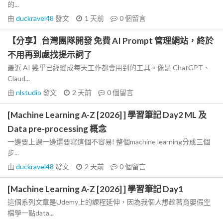
的...
由
duckravel48
發文
1 天前
0
個留言
【分享】台灣團隊開發 免費 AI Prompt 管理網站，終於
不用再到處找提示詞了
最近 AI 幾乎已經變成每天工作都會用到的工具。像是 ChatGPT、
Claud...
由
nlstudio
發文
2 天前
0
個留言
[Machine Learning A-Z [2026] ] 學習筆記 Day2 ML 及
Data pre-processing 概念
一邊要上課一邊還要寫這個不容易! 整個machine learning分成三個
步...
由
duckravel48
發文
2 天前
0
個留言
[Machine Learning A-Z [2026] ] 學習筆記 Day1
這個系列文章是Udemy上的課程延伸，因為我個人想趁著育嬰假空
檔學一點data...