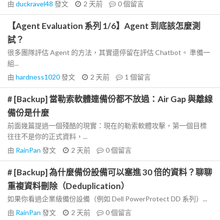
由
duckravel48
發文
2 天前
0
個留言
【Agent Evaluation 系列 1/6】Agent 到底該怎麼測
試？
很多團隊評估 Agent 的方法，其實還停留在評估 Chatbot。 準備一
組...
由
hardness1020
發文
2 天前
1
個留言
# [Backup] 當勒索軟體連備份都不放過：Air Gap 與離線
備份是什麼
前面幾篇提過一個殘酷的現實：現在的勒索軟體攻擊，第一個目標
往往不是你的正式資料，...
由
RainPan
發文
2 天前
0
個留言
# [Backup] 為什麼備份設備可以塞進 30 倍的資料？聊聊
重複資料刪除（Deduplication）
如果你看過企業級備份設備（例如 Dell PowerProtect DD 系列）...
由
RainPan
發文
2 天前
0
個留言