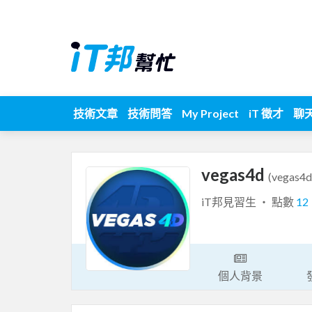
技術文章
技術問答
My Project
iT 徵才
聊
vegas4d
(vegas4d
iT邦見習生 ‧ 點數
12
個人背景