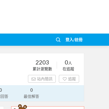
登入/註冊
2203
0
人
累計瀏覽數
在追蹤
站內簡訊
追蹤
0
0
請回答
最佳解答