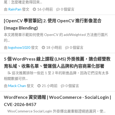
尾：怎麼確定救得回來...
由
RainPan
發文
16 小時前
0
個留言
[OpenCV 學習筆記] 2. 使用 OpenCV 進行影像混合
(Image Blending)
本文將簡單示範如何使用 OpenCV 的 addWeighted 方法進行圖片
的...
由
logohow1020
發文
18 小時前
0
個留言
5 個 WordPress 線上課程 (LMS) 外掛推薦，適合經營教
育私域、收集名單、營運個人品牌和內容商業化部署
📝 這次推薦排除一些近 1 至 2 年的新進品牌，因為它們沒有太多
相關數據可供...
由
Mack Chan
發文
21 小時前
0
個留言
Wordfence 資安通報 | WooCommerce - Social Login |
CVE-2026-8457
WooCommerce Social Login 外掛爆出嚴重驗證繞過漏洞，使...