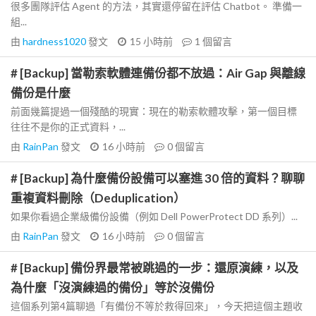
很多團隊評估 Agent 的方法，其實還停留在評估 Chatbot。 準備一
組...
由
hardness1020
發文
15 小時前
1
個留言
# [Backup] 當勒索軟體連備份都不放過：Air Gap 與離線
備份是什麼
前面幾篇提過一個殘酷的現實：現在的勒索軟體攻擊，第一個目標
往往不是你的正式資料，...
由
RainPan
發文
16 小時前
0
個留言
# [Backup] 為什麼備份設備可以塞進 30 倍的資料？聊聊
重複資料刪除（Deduplication）
如果你看過企業級備份設備（例如 Dell PowerProtect DD 系列）...
由
RainPan
發文
16 小時前
0
個留言
# [Backup] 備份界最常被跳過的一步：還原演練，以及
為什麼「沒演練過的備份」等於沒備份
這個系列第4篇聊過「有備份不等於救得回來」，今天把這個主題收