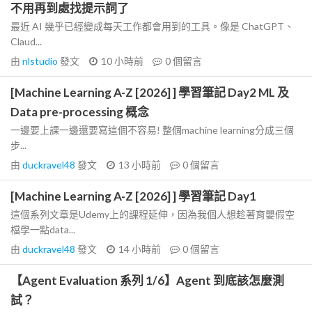
不用再到處找提示詞了
最近 AI 幾乎已經變成每天工作都會用到的工具。像是 ChatGPT、
Claud...
由
nlstudio
發文
10 小時前
0
個留言
[Machine Learning A-Z [2026] ] 學習筆記 Day2 ML 及
Data pre-processing 概念
一邊要上課一邊還要寫這個不容易! 整個machine learning分成三個
步...
由
duckravel48
發文
13 小時前
0
個留言
[Machine Learning A-Z [2026] ] 學習筆記 Day1
這個系列文章是Udemy上的課程延伸，因為我個人想趁著育嬰假空
檔學一點data...
由
duckravel48
發文
14 小時前
0
個留言
【Agent Evaluation 系列 1/6】Agent 到底該怎麼測
試？